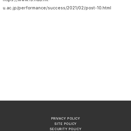
u.ac.jp/performance/success/2021/02/post-10.html
PRIVACY POLICY
SITE POLICY
SECURITY POLICY