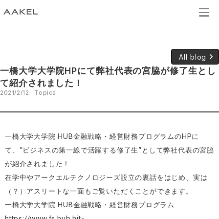
keyboard_arrow_right
All blog
一橋大学大学院HPにて弊社代表の宮脇が修了生とし
て紹介されました！
2021/2/12
Topics
一橋大学大学院 HUB金融戦略・経営財務プログラムのHPに
て、”ビジネスの第一線で活躍する修了生”として弊社代表の宮脇
が紹介されました！
在学中やアークエルテクノロジーズ設立の裏話をはじめ、実は
（？）アスリートな一面もご覧いただくことができます。
一橋大学大学院 HUB金融戦略・経営財務プログラム
https://www.fs.hub.hit-