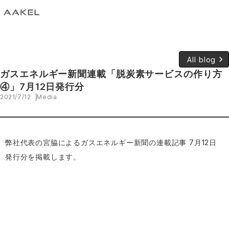
keyboard_arrow_right
All blog
ガスエネルギー新聞連載「脱炭素サービスの作り方
④」7月12日発行分
2021/7/12
Media
弊社代表の宮脇によるガスエネルギー新聞の連載記事 7月12日
発行分を掲載します。