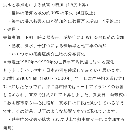
洪水と暴風雨による被害の増加（1.5度上昇）
・世界の沿海地域の約30%の消失（4度以上）
・毎年の洪水被害人口が追加的に数百万人増加（4度以上）
＜健康＞
栄養失調、下痢、呼吸器疾患、感染症による社会的負荷の増加
・熱波、洪水、干ばつによる罹病率と死亡率の増加
・いくつかの感染症媒介生物の分布変化
※気温は1980年〜1999年の世界年平均気温に対する変化
もう少し分かりやすく日本の例を確認してみたいと思います。
20世紀の100年間（1901～2000年）で、日本の平均気温は約1
℃上昇したそうです。特に都市部ではヒートアイランドの影響
も追加され、東京では約2.9 ℃上昇しました。真夏日、熱帯夜の
日数も都市部を中心に増加、真冬日の日数は減少しているそう
です。その結果、以下のような影響がすでに現れています。
・熱中症の被害が拡大（35度以上で熱中症が一気に増加する
傾向）