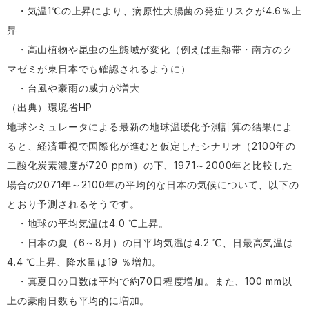
・気温1℃の上昇により、病原性大腸菌の発症リスクが4.6％上
昇
・高山植物や昆虫の生態域が変化（例えば亜熱帯・南方のク
マゼミが東日本でも確認されるように）
・台風や豪雨の威力が増大
（出典）環境省HP
地球シミュレータによる最新の地球温暖化予測計算の結果によ
ると、経済重視で国際化が進むと仮定したシナリオ（2100年の
二酸化炭素濃度が720 ppm）の下、1971～2000年と比較した
場合の2071年～2100年の平均的な日本の気候について、以下の
とおり予測されるそうです。
・地球の平均気温は4.0 ℃上昇。
・日本の夏（6～8月）の日平均気温は4.2 ℃、日最高気温は
4.4 ℃上昇、降水量は19 ％増加。
・真夏日の日数は平均で約70日程度増加。また、100 mm以
上の豪雨日数も平均的に増加。