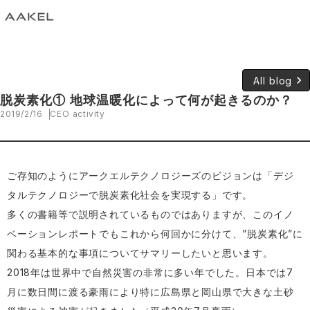
keyboard_arrow_right
All blog
脱炭素化① 地球温暖化によって何が起きるのか？
2019/2/16
CEO activity
ご存知のようにアークエルテクノロジーズのビジョンは「デジ
タルテクノロジーで脱炭素化社会を実現する」です。
多くの書籍等で説明されているものではありますが、このイノ
ベーションレポートでもこれから何回かに分けて、”脱炭素化”に
関わる基本的な事項についてサマリーしたいと思います。
2018年は世界中で自然災害の非常に多い年でした。日本では7
月に数日間に渡る豪雨により特に広島県と岡山県で大きな土砂