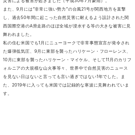
災害による被害が起きました（平成30年7月豪雨）。
また、9月には”非常に強い勢力”の台風21号が関西地方を直撃
し、過去50年間に起こった自然災害に耐えるよう設計された関
西国際空港のA滑走路のほぼ全域が浸水する等の大きな被害に見
舞われました。
私の住む米国でも1月にニューヨークで非常事態宣言が発令され
た爆弾低気圧、9月に東部を襲ったハリケーン・フローレンス、
10月に東部を襲ったハリケーン・マイケル、そして11月のカリフ
ォルニアの大規模な山火事等々、世界中で自然災害のニュース
を見ない日はないと言っても言い過ぎではない1年でした。ま
た、2019年に入っても米国では記録的な寒波に見舞われていま
す。