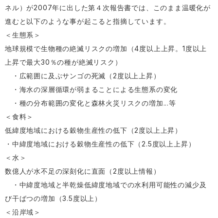
ネル）が2007年に出した第４次報告書では、このまま温暖化が
進むと以下のような事が起こると指摘しています。
＜生態系＞
地球規模で生物種の絶滅リスクの増加（4度以上上昇。1度以上
上昇で最大30％の種が絶滅リスク）
・広範囲に及ぶサンゴの死滅（2度以上上昇）
・海水の深層循環が弱まることによる生態系の変化
・種の分布範囲の変化と森林火災リスクの増加...等
＜食料＞
低緯度地域における穀物生産性の低下（2度以上上昇）
・中緯度地域における穀物生産性の低下（2.5度以上上昇）
＜水＞
数億人が水不足の深刻化に直面（2度以上情報）
・中緯度地域と半乾燥低緯度地域での水利用可能性の減少及
び干ばつの増加（3.5度以上）
＜沿岸域＞