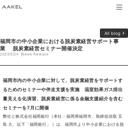
keyboard_arrow_right
All blog
福岡市の中小企業における脱炭素経営サポート事
業 脱炭素経営セミナー開催決定
2023/5/24
News Release
福岡市内の中小企業に対して、脱炭素経営をサポートす
るためのセミナーや伴走支援を実施 温室効果ガス排出
量見える化演習、脱炭素経営に係る金融支援紹介を含む
セミナーを7月に開催
弊社と株式会社福岡銀行（本社：福岡県福岡市、取締役頭取 五
島 久、以下「福岡銀行」 ）は、福岡市より中小企業における脱