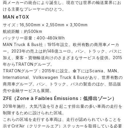
両メーカーの統合により誕生し、現在では世界の輸送業界にお
ける主要なプレーヤーのひとつ。
MAN eTGX
サイズ：16,500mm × 2,550mm × 3,100mm
航続距離：約500km
バッテリー容量：400-480kWh
MAN Truck & Bus社：1915年設立。欧州有数の商用車メーカ
ー。2023年の売上は約148億ユーロ。バン、トラック、バスに
加え、乗客・貨物輸送向けのさまざまなサービスを提供。2015
年からTRATONグループ。
TRATONグループ：2015年に設立。傘下にはScania、MAN、
International、Volkswagen Truck & Busがあり、世界有数の
商用車グループ。バン、トラック、バスの製造のほか、部品販
売や金融サービスも展開。
ZFE（Zone à Faibles Émissions：低排出ゾーン）
2018年施行。大気汚染を引き起こす排出量の多い車両の走行を
制限するために設けられた区域。
これらの区域を走行する車両は、走行が認められていることを
示すCrit’Air（クリテールエア）ステッカーを取得している必要