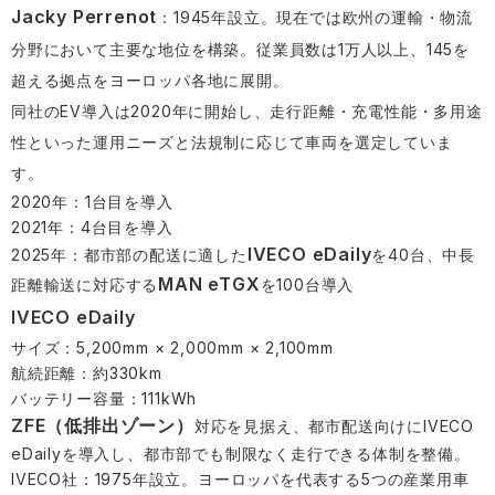
Jacky Perrenot
：1945年設立。現在では欧州の運輸・物流
分野において主要な地位を構築。従業員数は1万人以上、145を
超える拠点をヨーロッパ各地に展開。
同社のEV導入は2020年に開始し、走行距離・充電性能・多用途
性といった運用ニーズと法規制に応じて車両を選定していま
す。
2020年：1台目を導入
2021年：4台目を導入
IVECO eDaily
2025年：都市部の配送に適した
を40台、中長
MAN eTGX
距離輸送に対応する
を100台導入
IVECO eDaily
サイズ：5,200mm × 2,000mm × 2,100mm
航続距離：約330km
バッテリー容量：111kWh
ZFE（低排出ゾーン）
対応を見据え、都市配送向けにIVECO
eDailyを導入し、都市部でも制限なく走行できる体制を整備。
IVECO社：1975年設立。ヨーロッパを代表する5つの産業用車