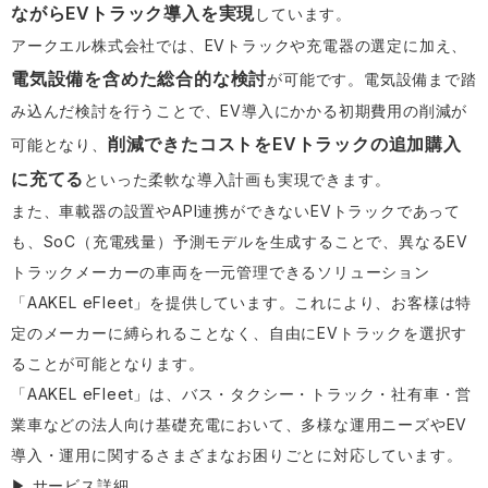
ながらEVトラック導入を実現
しています。
アークエル株式会社では、EVトラックや充電器の選定に加え、
電気設備を含めた総合的な検討
が可能です。電気設備まで踏
み込んだ検討を行うことで、EV導入にかかる初期費用の削減が
削減できたコストをEVトラックの追加購入
可能となり、
に充てる
といった柔軟な導入計画も実現できます。
また、車載器の設置やAPI連携ができないEVトラックであって
も、SoC（充電残量）予測モデルを生成することで、異なるEV
トラックメーカーの車両を一元管理できるソリューション
「AAKEL eFleet」を提供しています。これにより、お客様は特
定のメーカーに縛られることなく、自由にEVトラックを選択す
ることが可能となります。
「AAKEL eFleet」は、バス・タクシー・トラック・社有車・営
業車などの法人向け基礎充電において、多様な運用ニーズやEV
導入・運用に関するさまざまなお困りごとに対応しています。
▶ サービス詳細