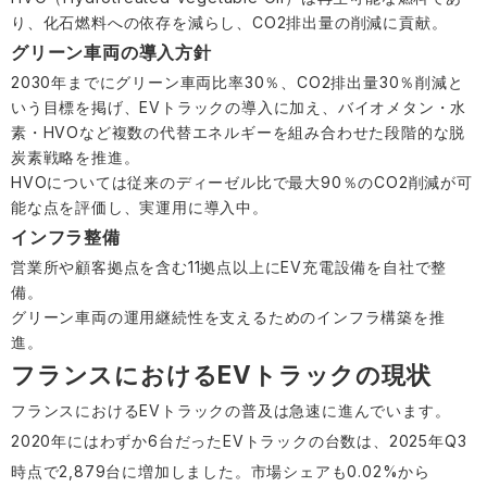
り、化石燃料への依存を減らし、CO2排出量の削減に貢献。
グリーン車両の導入方針
2030年までにグリーン車両比率30％、CO2排出量30％削減と
いう目標を掲げ、EVトラックの導入に加え、バイオメタン・水
素・HVOなど複数の代替エネルギーを組み合わせた段階的な脱
炭素戦略を推進。
HVOについては従来のディーゼル比で最大90％のCO2削減が可
能な点を評価し、実運用に導入中。
インフラ整備
営業所や顧客拠点を含む11拠点以上にEV充電設備を自社で整
備。
グリーン車両の運用継続性を支えるためのインフラ構築を推
進。
フランスにおけるEVトラックの現状
フランスにおけるEVトラックの普及は急速に進んでいます。
2020年にはわずか6台だったEVトラックの台数は、2025年Q3
時点で2,879台に増加しました。市場シェアも0.02%から