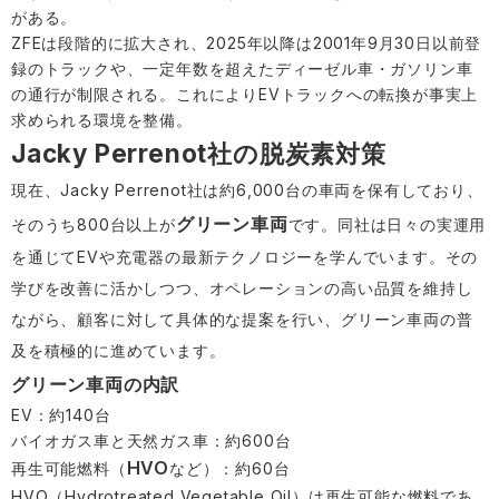
がある。
ZFEは段階的に拡大され、2025年以降は2001年9月30日以前登
録のトラックや、一定年数を超えたディーゼル車・ガソリン車
の通行が制限される。これによりEVトラックへの転換が事実上
求められる環境を整備。
Jacky Perrenot社の脱炭素対策
現在、Jacky Perrenot社は約6,000台の車両を保有しており、
グリーン車両
そのうち800台以上が
です。同社は日々の実運用
を通じてEVや充電器の最新テクノロジーを学んでいます。その
学びを改善に活かしつつ、オペレーションの高い品質を維持し
ながら、顧客に対して具体的な提案を行い、グリーン車両の普
及を積極的に進めています。
グリーン車両の内訳
EV：約140台
バイオガス車と天然ガス車：約600台
HVO
再生可能燃料（
など）：約60台
HVO（Hydrotreated Vegetable Oil）は再生可能な燃料であ