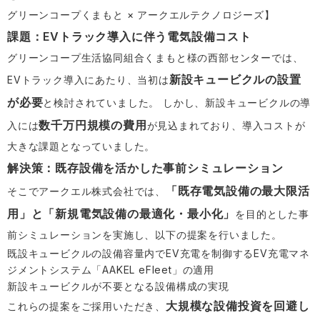
グリーンコープくまもと × アークエルテクノロジーズ
】
課題：EVトラック導入に伴う電気設備コスト
グリーンコープ生活協同組合くまもと様の西部センターでは、
新設キュービクルの設置
EVトラック導入にあたり、当初は
が必要
と検討されていました。 しかし、新設キュービクルの導
数千万円規模の費用
入には
が見込まれており、導入コストが
大きな課題となっていました。
解決策：既存設備を活かした事前シミュレーション
「既存電気設備の最大限活
そこでアークエル株式会社では、
用」と「新規電気設備の最適化・最小化」
を目的とした事
前シミュレーションを実施し、以下の提案を行いました。
既設キュービクルの設備容量内でEV充電を制御するEV充電マネ
ジメントシステム「AAKEL eFleet」の適用
新設キュービクルが不要となる設備構成の実現
大規模な設備投資を回避し
これらの提案をご採用いただき、