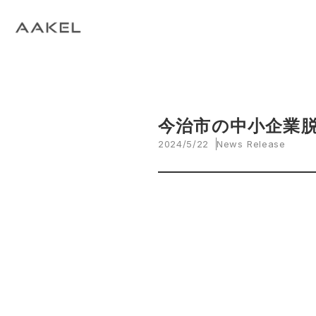
Tech Blog
C
open_in_new
keyboard_arrow_right
keyboard_arrow_right
keyboard_arrow_right
会社概要
All News
ESG
A
N
環
当社エンジニアによる技術関連ブログ
当
keyboard_arrow_right
E
EVスマート充電・運行管理システム
G
arrow_drop_up
EV
keyboard_arrow_right
keyboard_arrow_right
keyboard_arrow_right
拠点紹介
Media
サステナビリティ関連財務情報
CE
資
脱炭素経営一貫支援サービス
keyboard_arrow_right
CarbOne トップページ
今治市の中小企業
2024/5/22
News Release
keyboard_arrow_right
エネルギーコスト削減支援
keyboard_arrow_right
└ 省エネ診断
keyboard_arrow_right
└ 伴走支援
keyboard_arrow_right
環境開示支援
keyboard_arrow_right
└ CDP回答コンサルティング