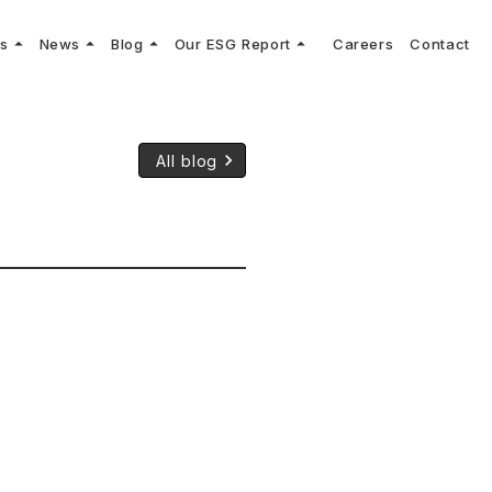
arrow_drop_up
arrow_drop_up
arrow_drop_up
arrow_drop_up
ns
News
Blog
Our ESG Report
Careers
Contact
log
keyboard_arrow_right
keyboard_arrow_right
keyboard_arrow_right
keyboard_arrow_right
プメッセージ
cs
リーグへの参画
Vコンサルタントによる最新の車両技術、業界トレンドなどに関するブログ
コンサルティング
keyboard_arrow_right
sulting
keyboard_arrow_right
ティナビリティ行動指針
keyboard_arrow_right
All blog
た