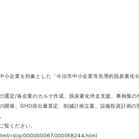
中小企業を対象とした「今治市中小企業等先導的脱炭素化
の選定/各企業のカルテ作成、脱炭素化伴走支援、事例集の
開催、GHG排出量算定、削減計画立案、設備投資計画の
。
ご覧ください。
n/html/rd/p/000000067.000058244.html