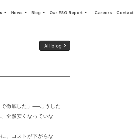
arrow_drop_up
arrow_drop_up
arrow_drop_up
arrow_drop_up
ns
News
Blog
Our ESG Report
Careers
Contact
log
keyboard_arrow_right
keyboard_arrow_right
keyboard_arrow_right
keyboard_arrow_right
プメッセージ
cs
リーグへの参画
Vコンサルタントによる最新の車両技術、業界トレンドなどに関するブログ
コンサルティング
keyboard_arrow_right
sulting
keyboard_arrow_right
ティナビリティ行動指針
keyboard_arrow_right
All blog
で徹底した」──こうした
れ、全然安くなっていな
のに、コストが下がらな