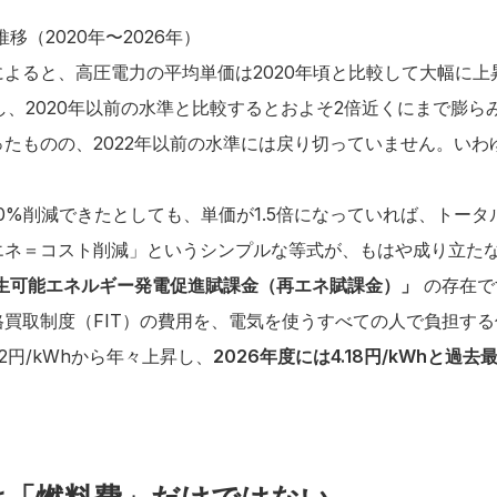
移（2020年〜2026年）
よると、高圧電力の平均単価は2020年頃と比較して大幅に上昇
上昇し、2020年以前の水準と比較するとおよそ2倍近くにまで膨
たものの、2022年以前の水準には戻り切っていません。いわ
0%削減できたとしても、単価が1.5倍になっていれば、トー
エネ＝コスト削減」というシンプルな等式が、もはや成り立た
生可能エネルギー発電促進賦課金（再エネ賦課金）」
の存在で
買取制度（FIT）の費用を、電気を使うすべての人で負担す
22円/kWhから年々上昇し、
2026年度には4.18円/kWhと過