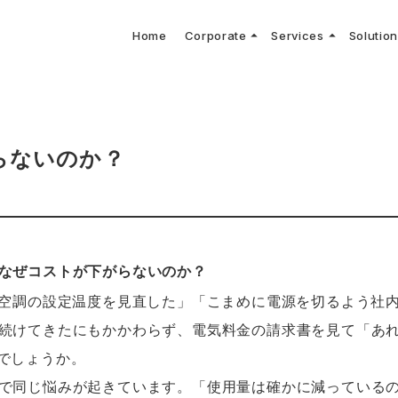
arrow_drop_up
arrow_drop_up
Home
Corporate
Services
Solutio
arbon Neutral Blog
EV B
keyboard_arrow_right
keyboard_arrow_right
keyboard_arrow_right
keyboard_arrow_right
BOUT US
ews Release
境保護活動
トッ
Topi
GX
社CNコンサルタントによる業界動向などに関するブログ
当社E
keyboard_arrow_right
V導入コンサルティング
DX
HG排出量可視化・削減シミュレーション
keyboard_arrow_right
 Consulting
DX Con
keyboard_arrow_right
keyboard_arrow_right
O Activities
材調達方針
サス
らないのか？
なぜコストが下がらないのか？
「空調の設定温度を見直した」「こまめに電源を切るよう社内
続けてきたにもかかわらず、電気料金の請求書を見て「あ
でしょうか。
で同じ悩みが起きています。「使用量は確かに減っている