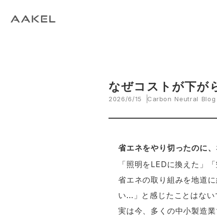
Tech Blog
C
open_in_new
keyboard_arrow_right
keyboard_arrow_right
keyboard_arrow_right
会社概要
All News
ESG
A
N
環
当社エンジニアによる技術関連ブログ
当
keyboard_arrow_right
E
EVスマート充電・運行管理システム
G
arrow_drop_up
EV
keyboard_arrow_right
keyboard_arrow_right
keyboard_arrow_right
拠点紹介
Media
サステナビリティ関連財務情報
CE
資
脱炭素経営一貫支援サービス
keyboard_arrow_right
CarbOne トップページ
なぜコストが下が
2026/6/15
Carbon Neutral Blog
keyboard_arrow_right
エネルギーコスト削減支援
keyboard_arrow_right
└ 省エネ診断
省エネをやり切ったのに、
keyboard_arrow_right
└ 伴走支援
「照明をLEDに換えた」
省エネの取り組みを地道に
keyboard_arrow_right
環境開示支援
い…」と感じたことはない
実は今、多くの中小製造業
keyboard_arrow_right
└ CDP回答コンサルティング