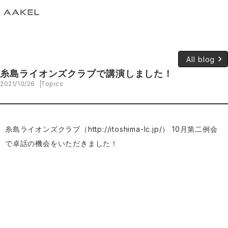
keyboard_arrow_right
All blog
糸島ライオンズクラブで講演しました！
2021/10/26
Topics
糸島ライオンズクラブ（
http://itoshima-lc.jp/
） 10月第二例会
で卓話の機会をいただきました！