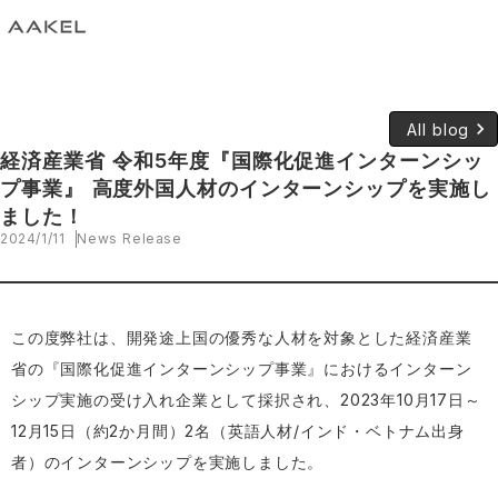
keyboard_arrow_right
All blog
経済産業省 令和5年度『国際化促進インターンシッ
プ事業』 高度外国人材のインターンシップを実施し
ました！
2024/1/11
News Release
この度弊社は、開発途上国の優秀な人材を対象とした経済産業
省の『国際化促進インターンシップ事業』におけるインターン
シップ実施の受け入れ企業として採択され、2023年10月17日～
12月15日（約2か月間）2名（英語人材/インド・ベトナム出身
者）のインターンシップを実施しました。