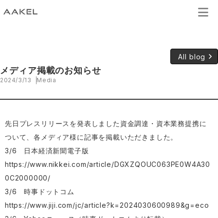
keyboard_arrow_right
All blog
メディア掲載のお知らせ
2024/3/13
Media
先日プレスリリースを発表しました資金調達・資本業務提携に
ついて、各メディア様に記事を掲載いただきました。
3/6 日本経済新聞電子版
https://www.nikkei.com/article/DGXZQOUC063PE0W4A30
0C2000000/
3/6 時事ドットコム
https://www.jiji.com/jc/article?k=2024030600989&g=eco