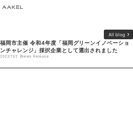
keyboard_arrow_right
All blog
福岡市主催 令和4年度「福岡グリーンイノベーショ
ンチャレンジ」採択企業として選出されました
2022/11/2
News Release