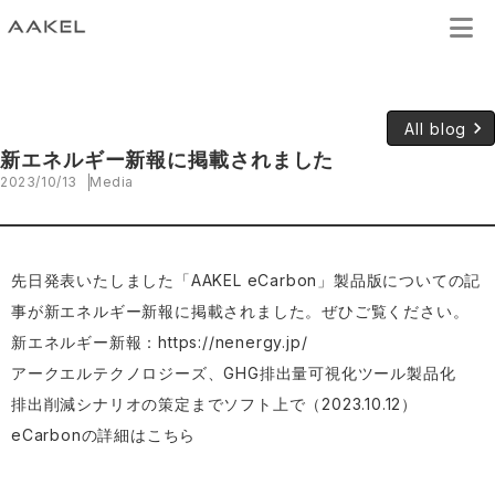
keyboard_arrow_right
All blog
新エネルギー新報に掲載されました
2023/10/13
Media
先日発表いたしました「AAKEL eCarbon」製品版についての記
事が新エネルギー新報に掲載されました。ぜひご覧ください。
新エネルギー新報：
https://nenergy.jp/
アークエルテクノロジーズ、GHG排出量可視化ツール製品化
排出削減シナリオの策定までソフト上で（2023.10.12）
eCarbonの詳細は
こちら