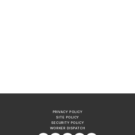
PRIVACY POLICY
SITE POLICY
SECURITY POLICY
WORKER DISPATCH