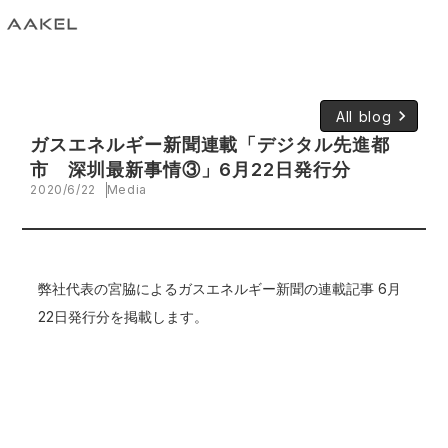
keyboard_arrow_right
All blog
ガスエネルギー新聞連載「デジタル先進都
市 深圳最新事情③」6月22日発行分
2020/6/22
Media
弊社代表の宮脇によるガスエネルギー新聞の連載記事 6月
22日発行分を掲載します。