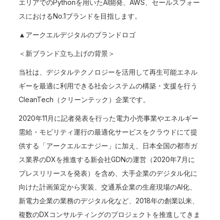
エリアでのPythonを用いたAI開発、AWS、セールスフォー
スにおけるNo.1ブランドを目指します。
▲アークエルデジタルのブランドロゴ
＜新ブランド立ち上げの背景＞
当社は、デジタルテクノロジーを活用して再生可能エネル
ギーを最適に利用できる社会システムの構築・支援を行う
CleanTech（クリーンテック）企業です。
2020年11月に記者発表を行った電力小売事業やエネルギー
需給・モビリティ運行の最適化サービスをクラウドにて提
供する「アークエルエナジー」に加え、日本全国の都市ガ
ス業界のDXを推進する新会社GDNの運営（2020年7月に
プレスリリースを発表）を含め、大手企業のデジタル化に
向けた計画策定から実装、交通系企業の生産現場のAI化、
新電力企業の業務のデジタル化など、2018年の創業以来、
複数のDXコンサルティングのプロジェクトを推進してきま