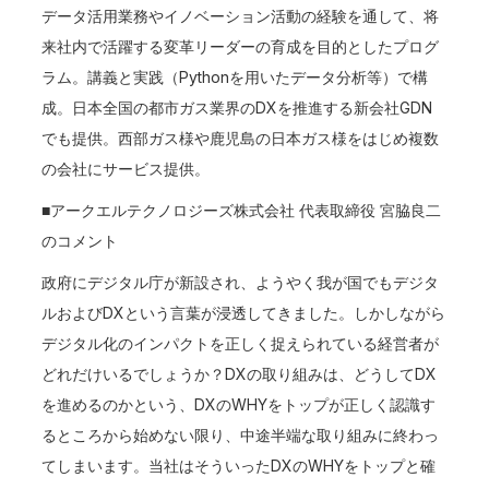
データ活用業務やイノベーション活動の経験を通して、将
来社内で活躍する変革リーダーの育成を目的としたプログ
ラム。講義と実践（Pythonを用いたデータ分析等）で構
成。日本全国の都市ガス業界のDXを推進する新会社GDN
でも提供。西部ガス様や鹿児島の日本ガス様をはじめ複数
の会社にサービス提供。
■アークエルテクノロジーズ株式会社 代表取締役 宮脇良二
のコメント
政府にデジタル庁が新設され、ようやく我が国でもデジタ
ルおよびDXという言葉が浸透してきました。しかしながら
デジタル化のインパクトを正しく捉えられている経営者が
どれだけいるでしょうか？DXの取り組みは、どうしてDX
を進めるのかという、DXのWHYをトップが正しく認識す
るところから始めない限り、中途半端な取り組みに終わっ
てしまいます。当社はそういったDXのWHYをトップと確