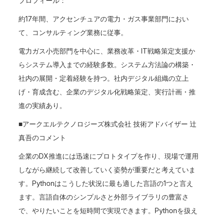
プロフィール：
約17年間、アクセンチュアの電力・ガス事業部門におい
て、コンサルティング業務に従事。
電力ガス小売部門を中心に、業務改革・IT戦略策定支援か
らシステム導入までの経験多数。システム方法論の構築・
社内の展開・定着経験を持つ。社内デジタル組織の立上
げ・育成含む、企業のデジタル化戦略策定、実行計画・推
進の実績あり。
■アークエルテクノロジーズ株式会社 技術アドバイザー 辻
真吾のコメント
企業のDX推進には迅速にプロトタイプを作り、現場で運用
しながら継続して改善していく姿勢が重要だと考えていま
す。Pythonはこうした状況に最も適した言語の1つと言え
ます。言語自体のシンプルさと外部ライブラリの豊富さ
で、やりたいことを短時間で実現できます。Pythonを扱え