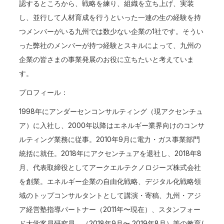
認するところから、戦略を練り、組織を立ち上げ、実装
し、並行して人材育成を行うといった一連の生の経験を持
つメンバーがいる九州では数少ない企業の1社です。そうい
った弊社のメンバーが持つ経験とスキルによって、九州の
企業の皆さまの事業発展のお役に立ちたいと考えていま
す。
プロフィール：
1998年にアンダーセンコンサルティング（現アクセンチュ
ア）に入社し、2000年以降はエネルギー業界向けのコンサ
ルティング業務に従事。2010年9月に電力・ガス事業部門
統括に就任。2018年にアクセンチュアを退社し、2018年8
月、代表取締役としてアークエルテクノロジーズ株式会社
を創業。エネルギー企業の自由化戦略、デジタル化戦略領
域のトップコンサルタントとして講演・寄稿、九州・アジ
ア経営塾指導パートナー（2011年〜現在）、スタンフォー
ド大学客員研究員 （2018年9月〜 2019年8月）等の教育/