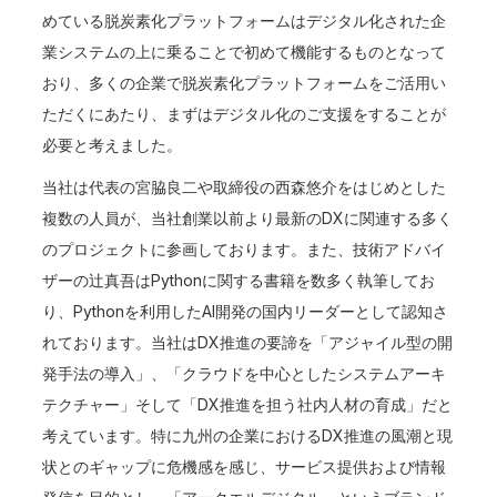
めている脱炭素化プラットフォームはデジタル化された企
業システムの上に乗ることで初めて機能するものとなって
おり、多くの企業で脱炭素化プラットフォームをご活用い
ただくにあたり、まずはデジタル化のご支援をすることが
必要と考えました。
当社は代表の宮脇良二や取締役の西森悠介をはじめとした
複数の人員が、当社創業以前より最新のDXに関連する多く
のプロジェクトに参画しております。また、技術アドバイ
ザーの辻真吾はPythonに関する書籍を数多く執筆してお
り、Pythonを利用したAI開発の国内リーダーとして認知さ
れております。当社はDX推進の要諦を「アジャイル型の開
発手法の導入」、「クラウドを中心としたシステムアーキ
テクチャー」そして「DX推進を担う社内人材の育成」だと
考えています。特に九州の企業におけるDX推進の風潮と現
状とのギャップに危機感を感じ、サービス提供および情報