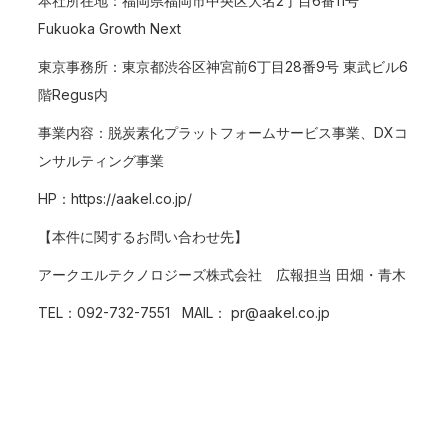
本社所在地：福岡県福岡市中央区大名2丁目6番11号
Fukuoka Growth Next
東京事務所：東京都渋谷区神宮前6丁目28番9号 東武ビル6
階Regus内
事業内容：脱炭素化プラットフォームサービス事業、DXコ
ンサルティング事業
HP：
https://aakel.co.jp/
【本件に関するお問い合わせ先】
アークエルテクノロジーズ株式会社 広報担当 田畑・青木
TEL：092-732-7551 MAIL：
pr@aakel.co.jp