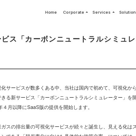
arrow_drop_up
arrow_drop_up
Home
Corporate
Services
Solutio
arbon Neutral Blog
EV B
keyboard_arrow_right
keyboard_arrow_right
keyboard_arrow_right
keyboard_arrow_right
BOUT US
ews Release
境保護活動
トッ
Topi
GX
社CNコンサルタントによる業界動向などに関するブログ
当社E
keyboard_arrow_right
V導入コンサルティング
DX
HG排出量可視化・削減シミュレーション
keyboard_arrow_right
 Consulting
DX Con
keyboard_arrow_right
keyboard_arrow_right
ービス「カーボンニュートラルシミュレ
O Activities
材調達方針
サス
視化サービスが数多くある中、当社は国内で初めて、可視化か
きる新サービス「カーボンニュートラルシミュレーター」を開発
年４月以降にSaaS版の提供を開始します。
果ガスの排出量の可視化サービスが続々と誕生し、見える化は