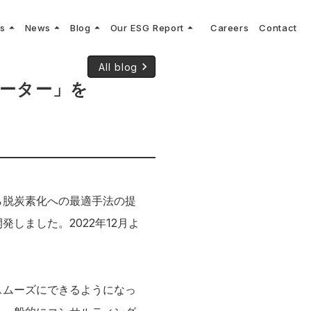
arrow_drop_up
arrow_drop_up
arrow_drop_up
arrow_drop_up
ns
News
Blog
Our ESG Report
Careers
Contact
log
keyboard_arrow_right
keyboard_arrow_right
keyboard_arrow_right
keyboard_arrow_right
プメッセージ
cs
リーグへの参画
Vコンサルタントによる最新の車両技術、業界トレンドなどに関するブログ
keyboard_arrow_right
All blog
コンサルティング
keyboard_arrow_right
sulting
keyboard_arrow_right
ーター」を
ティナビリティ行動指針
ら脱炭素化への最適手法の提
しました。2022年12月よ
スムーズにできるようになっ