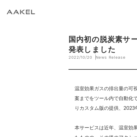
Tech Blog
C
open_in_new
keyboard_arrow_right
keyboard_arrow_right
keyboard_arrow_right
会社概要
All News
ESG
A
N
環
当社エンジニアによる技術関連ブログ
当
keyboard_arrow_right
E
EVスマート充電・運行管理システム
G
arrow_drop_up
EV
keyboard_arrow_right
keyboard_arrow_right
keyboard_arrow_right
国内初の脱炭素サ
拠点紹介
Media
サステナビリティ関連財務情報
CE
資
脱炭素経営一貫支援サービス
発表しました
keyboard_arrow_right
CarbOne トップページ
2022/10/20
News Release
keyboard_arrow_right
エネルギーコスト削減支援
keyboard_arrow_right
└ 省エネ診断
温室効果ガスの排出量の可
案までをツール内で自動化で
keyboard_arrow_right
└ 伴走支援
りカスタム版の提供、2023
keyboard_arrow_right
環境開示支援
本サービスは近年、温室効
keyboard_arrow_right
└ CDP回答コンサルティング