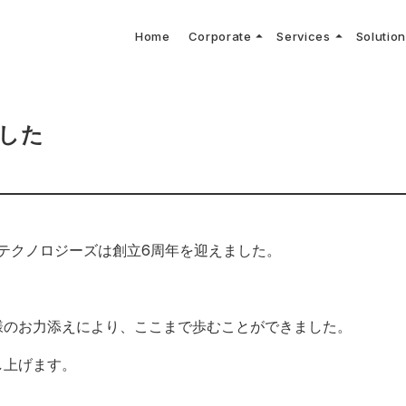
arrow_drop_up
arrow_drop_up
Home
Corporate
Services
Solutio
arbon Neutral Blog
EV B
keyboard_arrow_right
keyboard_arrow_right
keyboard_arrow_right
keyboard_arrow_right
BOUT US
ews Release
境保護活動
トッ
Topi
GX
社CNコンサルタントによる業界動向などに関するブログ
当社E
keyboard_arrow_right
V導入コンサルティング
DX
HG排出量可視化・削減シミュレーション
keyboard_arrow_right
 Consulting
DX Con
keyboard_arrow_right
keyboard_arrow_right
O Activities
材調達方針
サス
した
エルテクノロジーズは創立6周年を迎えました。
様のお力添えにより、ここまで歩むことができました。
し上げます。