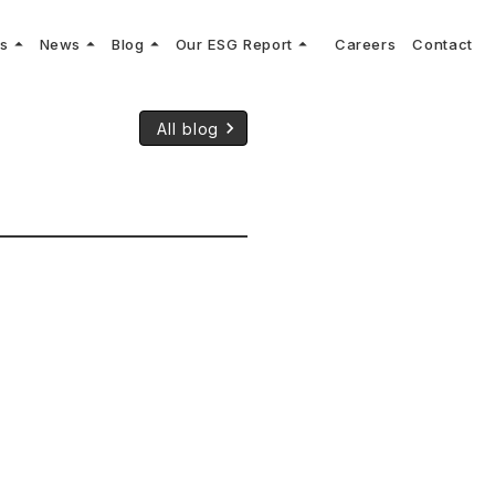
arrow_drop_up
arrow_drop_up
arrow_drop_up
arrow_drop_up
ns
News
Blog
Our ESG Report
Careers
Contact
log
keyboard_arrow_right
keyboard_arrow_right
keyboard_arrow_right
keyboard_arrow_right
プメッセージ
cs
リーグへの参画
Vコンサルタントによる最新の車両技術、業界トレンドなどに関するブログ
コンサルティング
keyboard_arrow_right
keyboard_arrow_right
All blog
sulting
keyboard_arrow_right
ティナビリティ行動指針