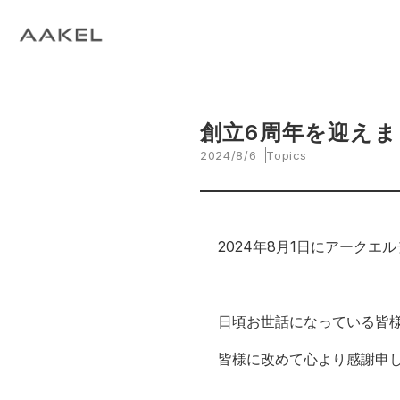
Tech Blog
C
open_in_new
keyboard_arrow_right
keyboard_arrow_right
keyboard_arrow_right
会社概要
All News
ESG
A
N
環
当社エンジニアによる技術関連ブログ
当
keyboard_arrow_right
E
EVスマート充電・運行管理システム
G
arrow_drop_up
EV
keyboard_arrow_right
keyboard_arrow_right
keyboard_arrow_right
拠点紹介
Media
サステナビリティ関連財務情報
CE
資
脱炭素経営一貫支援サービス
創立6周年を迎えま
keyboard_arrow_right
CarbOne トップページ
2024/8/6
Topics
keyboard_arrow_right
エネルギーコスト削減支援
keyboard_arrow_right
└ 省エネ診断
2024年8月1日にアーク
keyboard_arrow_right
└ 伴走支援
日頃お世話になっている皆
keyboard_arrow_right
環境開示支援
皆様に改めて心より感謝申
keyboard_arrow_right
└ CDP回答コンサルティング