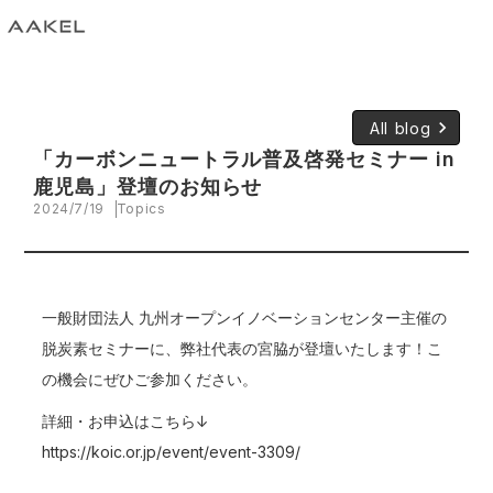
keyboard_arrow_right
All blog
「カーボンニュートラル普及啓発セミナー in
鹿児島」登壇のお知らせ
2024/7/19
Topics
一般財団法人 九州オープンイノベーションセンター主催の
脱炭素セミナーに、弊社代表の宮脇が登壇いたします！こ
の機会にぜひご参加ください。
詳細・お申込はこちら↓
https://koic.or.jp/event/event-3309/