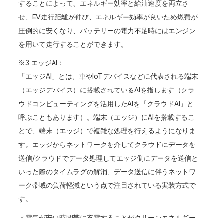
することによって、エネルギー効率と給油速度を両立さ
せ、EV走行距離が伸び、エネルギー効率が良いため燃費が
圧倒的に安くなり、バッテリーの電力不足時にはエンジン
を用いて走行することができます。
※3 エッジAI：
「エッジAI」とは、車やIoTデバイスなどに代表される端末
（エッジデバイス）に搭載されているAIを指します（クラ
ウドコンピューティングを活用したAIを「クラウドAI」と
呼ぶこともあります）。端末（エッジ）にAIを搭載するこ
とで、端末（エッジ）で複雑な処理を行えるようになりま
す。エッジからネットワークを介してクラウドにデータを
送信/クラウドでデータ処理してエッジ側にデータを送信と
いった際のタイムラグの解消、データ送信に伴うネットワ
ーク帯域の負荷軽減という点で注目されている実装方式で
す。
＜電気が安い時間帯に充電することがクリーンエネルギー