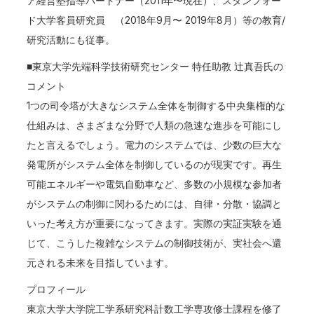
ア経営塾指導パートナー（2011年〜現在）、スタンフォー
ド大学客員研究員 （2018年9月〜 2019年8月）等の教育/
研究活動にも従事。
■東京大学先端科学技術研究センター 特任助教 辻真吾氏の
コメント
1つの司令塔が大きなシステム全体を制御する中央集権的な
仕組みは、さまざまな分野で人類の急速な進歩を可能にし
たと言えるでしょう。電力のシステムでは、少数の巨大な
発電所がシステム全体を制御しているのが現実です。再生
可能エネルギーや電気自動車など、多数の小規模な参加者
がシステムの制御に関わるためには、自律・分散・協調と
いった考え方が重要になってきます。実際の実証実験を通
じて、こうした複雑なシステムの制御技術が、実社会へ還
元される未来を目指しています。
プロフィール
東京大学大学院工学系研究科計数工学専攻修士課程を修了