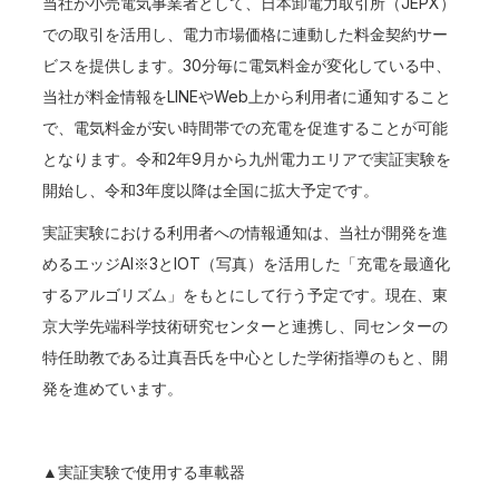
当社が小売電気事業者として、日本卸電力取引所（JEPX）
での取引を活用し、電力市場価格に連動した料金契約サー
ビスを提供します。30分毎に電気料金が変化している中、
当社が料金情報をLINEやWeb上から利用者に通知すること
で、電気料金が安い時間帯での充電を促進することが可能
となります。令和2年9月から九州電力エリアで実証実験を
開始し、令和3年度以降は全国に拡大予定です。
実証実験における利用者への情報通知は、当社が開発を進
めるエッジAI※3とIOT（写真）を活用した「充電を最適化
するアルゴリズム」をもとにして行う予定です。現在、東
京大学先端科学技術研究センターと連携し、同センターの
特任助教である辻真吾氏を中心とした学術指導のもと、開
発を進めています。
▲実証実験で使用する車載器