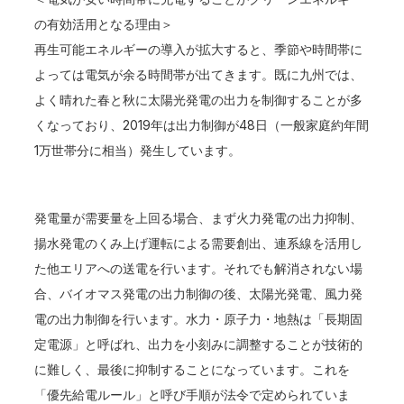
の有効活用となる理由＞
再生可能エネルギーの導入が拡大すると、季節や時間帯に
よっては電気が余る時間帯が出てきます。既に九州では、
よく晴れた春と秋に太陽光発電の出力を制御することが多
くなっており、2019年は出力制御が48日（一般家庭約年間
1万世帯分に相当）発生しています。
発電量が需要量を上回る場合、まず火力発電の出力抑制、
揚水発電のくみ上げ運転による需要創出、連系線を活用し
た他エリアへの送電を行います。それでも解消されない場
合、バイオマス発電の出力制御の後、太陽光発電、風力発
電の出力制御を行います。水力・原子力・地熱は「長期固
定電源」と呼ばれ、出力を小刻みに調整することが技術的
に難しく、最後に抑制することになっています。これを
「優先給電ルール」と呼び手順が法令で定められていま