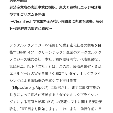
実験を開始
経済産業省の実証事業に採択、東大と連携しエッジAI活用
型アルゴリズムを開発
〜CleanTechで電気料金が安い時間帯に充電を誘導、毎月
1〜3割程度の節約に貢献〜
デジタルテクノロジーを活用して脱炭素化社会の実現を目
指すCleanTech（クリーンテック）企業のアークエルテク
ノロジーズ株式会社（本社：福岡県福岡市、代表取締役：
宮脇良二、以下「当社」）は、この度、経済産業省・資源
エネルギー庁の実証事業「令和2年度 ダイナミックプライ
シングによる電動車の充電シフト実証事業」
（
https://sii.or.jp/dp02/
）に採択され、電力卸取引市場の
動きによって価格が変動する「ダイナミックプライシン
グ」による電気自動車（EV）の充電シフトに関する実証実
験を、11月1日より開始します。これにより、前日午前に日