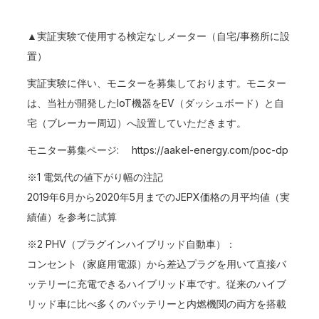
▲実証実験で使用する検定なしメーター（自宅/事務所に設
置）
実証実験に伴い、モニターを募集しております。モニター
は、当社が開発したIoT機器をEV（ダッシュボード）と自
宅（ブレーカー周辺）へ設置していただきます。
モニター募集ページ:
https://aakel-energy.com/poc-dp
※1 電気代の値下がり幅の注記
2019年6月から2020年5月までのJEPX価格の月平均値（実
績値）を参考に試算
※2 PHV（プラグインハイブリッド自動車）：
コンセント（家庭用電源）から差込プラグを用いて直接バ
ッテリーに充電できるハイブリッド車です。従来のハイブ
リッド車に比べ多くのバッテリーと内燃機関の両方を搭載