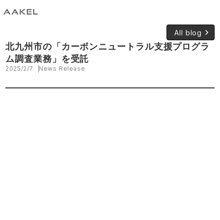
keyboard_arrow_right
All blog
北九州市の「カーボンニュートラル支援プログラ
ム調査業務」を受託
2025/2/7
News Release