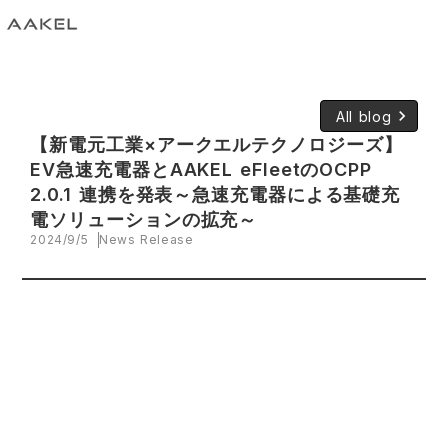
keyboard_arrow_right
All blog
【新電元工業×アークエルテクノロジーズ】
EV急速充電器とAAKEL eFleetのOCPP
2.0.1 連携を発表～急速充電器による基礎充
電ソリューションの拡充～
2024/9/5
News Release