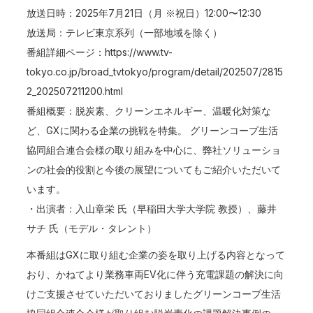
放送日時：2025年7月21日（月 ※祝日）12:00〜12:30
放送局：テレビ東京系列（一部地域を除く）
番組詳細ページ：
https://www.tv-
tokyo.co.jp/broad_tvtokyo/program/detail/202507/2815
2_202507211200.html
番組概要：脱炭素、クリーンエネルギー、温暖化対策な
ど、GXに関わる企業の挑戦を特集。 グリーンコープ生活
協同組合連合会様の取り組みを中心に、弊社ソリューショ
ンの社会的役割と今後の展望についてもご紹介いただいて
います。
・出演者：入山章栄 氏（早稲田大学大学院 教授）、藤井
サチ 氏（モデル・タレント）
本番組はGXに取り組む企業の姿を取り上げる内容となって
おり、かねてより業務車両EV化に伴う充電課題の解決に向
けご支援させていただいておりましたグリーンコープ生活