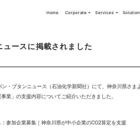
arrow_drop_up
arrow_drop_up
Home
Corporate
Services
Solutio
arbon Neutral Blog
EV B
keyboard_arrow_right
keyboard_arrow_right
keyboard_arrow_right
keyboard_arrow_right
BOUT US
ews Release
境保護活動
トッ
Topi
GX
社CNコンサルタントによる業界動向などに関するブログ
当社E
keyboard_arrow_right
V導入コンサルティング
DX
HG排出量可視化・削減シミュレーション
keyboard_arrow_right
 Consulting
DX Con
keyboard_arrow_right
keyboard_arrow_right
O Activities
材調達方針
サス
ニュースに掲載されました
プロパン・ブタンニュース（石油化学新聞社）にて、神奈川県さま
援事業」の支援内容についてご紹介いただきました。
ス：
参加企業募集｜神奈川県が中小企業のCO2算定を支援