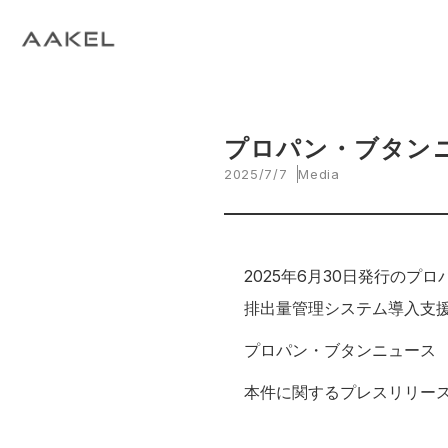
Tech Blog
C
open_in_new
keyboard_arrow_right
keyboard_arrow_right
keyboard_arrow_right
会社概要
All News
ESG
A
N
環
当社エンジニアによる技術関連ブログ
当
keyboard_arrow_right
E
EVスマート充電・運行管理システム
G
arrow_drop_up
EV
keyboard_arrow_right
keyboard_arrow_right
keyboard_arrow_right
拠点紹介
Media
サステナビリティ関連財務情報
CE
資
脱炭素経営一貫支援サービス
プロパン・ブタン
keyboard_arrow_right
CarbOne トップページ
2025/7/7
Media
keyboard_arrow_right
エネルギーコスト削減支援
keyboard_arrow_right
└ 省エネ診断
2025年6月30日発行の
排出量管理システム導入支
keyboard_arrow_right
└ 伴走支援
プロパン・ブタンニュース
keyboard_arrow_right
環境開示支援
本件に関するプレスリリー
keyboard_arrow_right
└ CDP回答コンサルティング