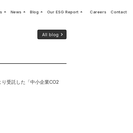
arrow_drop_up
arrow_drop_up
arrow_drop_up
arrow_drop_up
ns
News
Blog
Our ESG Report
Careers
Contact
log
keyboard_arrow_right
keyboard_arrow_right
keyboard_arrow_right
keyboard_arrow_right
プメッセージ
cs
リーグへの参画
Vコンサルタントによる最新の車両技術、業界トレンドなどに関するブログ
コンサルティング
keyboard_arrow_right
keyboard_arrow_right
All blog
sulting
keyboard_arrow_right
ティナビリティ行動指針
より受託した「中小企業CO2