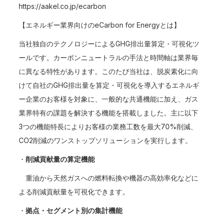
https://aakel.co.jp/ecarbon
【エネルギー業界向けのeCarbon for Energyとは】
当社独自のテクノロジーによるGHG排出量算定・可視化ツ
ールです。カーボンニュートラルの手法と時間軸は業界毎
に異なる特性があります。このたび当社は、脱炭素化に向
けて自社のGHG排出量を算定・可視化を導入するエネルギ
ー企業のお客様を対象に、一般的な共通機能に加え、ガス
業界特有の課題を解決する機能を搭載しました。主に以下
3つの機能特長によりお客様の業務工数を最大70%削減、
CO2削減のワンストップソリューションを実行します。
・
削減貢献量の算定機能
重油から天然ガスへの燃料転換や機器の高効率化などに
よる削減貢献量を可視化できます。
・
拠点・セグメント別の集計機能