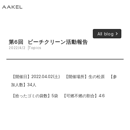
keyboard_arrow_right
All blog
第6回 ビーチクリーン活動報告
2022/4/2
Topics
【開催日】2022.04.02(土) 【開催場所】生の松原 【参
加人数】34人
【拾ったゴミの袋数】5袋 【可燃不燃の割合】4:6