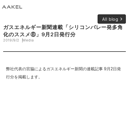
keyboard_arrow_right
All blog
ガスエネルギー新聞連載「シリコンバレー発多角
化のススメ⑧」9月2日発行分
2019/9/2
Media
弊社代表の宮脇によるガスエネルギー新聞の連載記事 9月2日発
行分を掲載します。