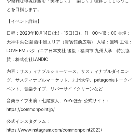
や複雑な環境課題を「美味しく」「楽しく」理解してもらうこ
とを⽬指します。
【イベント詳細】
⽇程：2023年10⽉14⽇(⼟)・15⽇(⽇)、11：00〜18：00 会場：
天神中央公園 ⻄中洲エリア（貴賓館前広場） ⼊場：無料 主催：
LOVE FM パタゴニア⽇本⽀社 後援：福岡市 九州大学 特別協
賛：株式会社LANDIC
内容：サスティナブルショーケース、サスティナブルダイニン
グ、サスティナブルマーケット、九州大学、patagoniaトークイ
ベント、音楽ライブ、リバーサイドクリーンなど
音楽ライブ出演：七尾旅人、YeYeほか 公式サイト：
https://commonpoint.jp/
公式インスタグラム：
https://www.instagram.com/commonpoint2023/