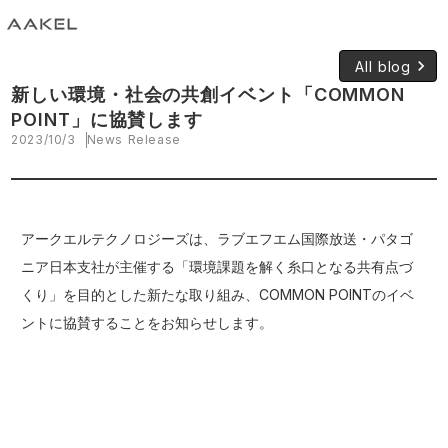
keyboard_arrow_right
All blog
新しい環境・社会の共創イベント「COMMON
POINT」に協賛します
2023/10/3
News Release
アークエルテクノロジーズは、ラブエフエム国際放送・パタゴ
ニア日本支社が主催する「環境課題を解く糸口となる共有点づ
くり」を⽬的とした新たな取り組み、COMMON POINTのイベ
ントに協賛することをお知らせします。