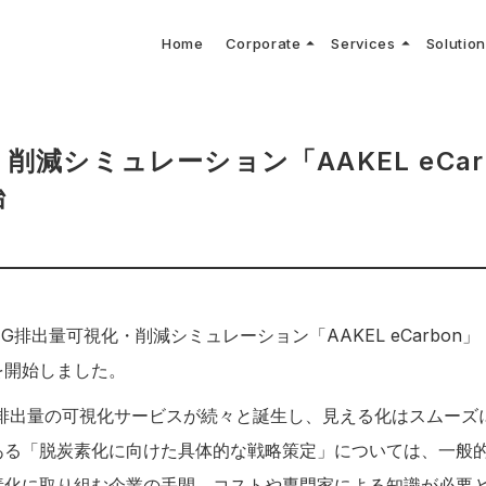
arrow_drop_up
arrow_drop_up
Home
Corporate
Services
Solutio
arbon Neutral Blog
EV B
keyboard_arrow_right
keyboard_arrow_right
keyboard_arrow_right
keyboard_arrow_right
BOUT US
ews Release
境保護活動
トッ
Topi
GX
社CNコンサルタントによる業界動向などに関するブログ
当社E
keyboard_arrow_right
V導入コンサルティング
DX
HG排出量可視化・削減シミュレーション
keyboard_arrow_right
 Consulting
DX Con
keyboard_arrow_right
keyboard_arrow_right
O Activities
材調達方針
サス
削減シミュレーション「AAKEL eCar
始
GHG排出量可視化・削減シミュレーション「AAKEL eCarbo
を開始しました。
G排出量の可視化サービスが続々と誕生し、見える化はスムーズ
ある「脱炭素化に向けた具体的な戦略策定」については、一般
素化に取り組む企業の手間、コストや専門家による知識が必要