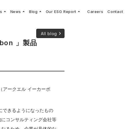
arrow_drop_up
arrow_drop_up
arrow_drop_up
arrow_drop_up
ns
News
Blog
Our ESG Report
Careers
Contact
log
keyboard_arrow_right
keyboard_arrow_right
keyboard_arrow_right
keyboard_arrow_right
プメッセージ
cs
リーグへの参画
Vコンサルタントによる最新の車両技術、業界トレンドなどに関するブログ
コンサルティング
keyboard_arrow_right
keyboard_arrow_right
All blog
sulting
keyboard_arrow_right
ティナビリティ行動指針
bon 」製品
n」（アークエル イーカーボ
にできるようになったもの
的にコンサルティング会社等
となるため、企業が具体的な