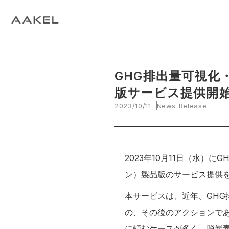
Tech Blog
C
open_in_new
keyboard_arrow_right
keyboard_arrow_right
keyboard_arrow_right
会社概要
All News
ESG
A
N
環
当社エンジニアによる技術関連ブログ
当
keyboard_arrow_right
E
EVスマート充電・運行管理システム
G
arrow_drop_up
EV
keyboard_arrow_right
keyboard_arrow_right
keyboard_arrow_right
拠点紹介
Media
サステナビリティ関連財務情報
CE
資
脱炭素経営一貫支援サービス
GHG排出量可視化・
keyboard_arrow_right
CarbOne トップページ
版サービス提供開
2023/10/11
News Release
keyboard_arrow_right
エネルギーコスト削減支援
keyboard_arrow_right
└ 省エネ診断
2023年10月11日（水）に
keyboard_arrow_right
└ 伴走支援
ン）製品版のサービス提供
本サービスは、近年、GH
keyboard_arrow_right
環境開示支援
の、その後のアクションで
keyboard_arrow_right
└ CDP回答コンサルティング
に頼むケースが多く、脱炭