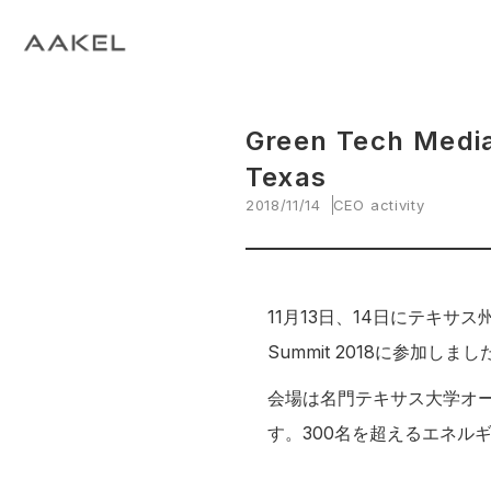
Tech Blog
C
open_in_new
keyboard_arrow_right
keyboard_arrow_right
keyboard_arrow_right
会社概要
All News
ESG
A
N
環
当社エンジニアによる技術関連ブログ
当
keyboard_arrow_right
E
EVスマート充電・運行管理システム
G
arrow_drop_up
EV
keyboard_arrow_right
keyboard_arrow_right
keyboard_arrow_right
Green Tech Medi
拠点紹介
Media
サステナビリティ関連財務情報
CE
資
脱炭素経営一貫支援サービス
Texas
keyboard_arrow_right
CarbOne トップページ
2018/11/14
CEO activity
keyboard_arrow_right
エネルギーコスト削減支援
keyboard_arrow_right
└ 省エネ診断
11月13日、14日にテキサス
Summit 2018に参加しまし
keyboard_arrow_right
└ 伴走支援
会場は名門テキサス大学オー
keyboard_arrow_right
環境開示支援
す。300名を超えるエネル
keyboard_arrow_right
└ CDP回答コンサルティング