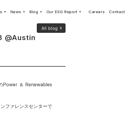
arrow_drop_up
arrow_drop_up
arrow_drop_up
arrow_drop_up
ns
News
Blog
Our ESG Report
Careers
Contact
log
keyboard_arrow_right
keyboard_arrow_right
keyboard_arrow_right
keyboard_arrow_right
プメッセージ
cs
リーグへの参画
Vコンサルタントによる最新の車両技術、業界トレンドなどに関するブログ
keyboard_arrow_right
All blog
コンサルティング
keyboard_arrow_right
sulting
keyboard_arrow_right
8 @Austin
ティナビリティ行動指針
r ＆ Renewables
カンファレンスセンターで