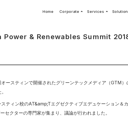
arrow_drop_up
arrow_drop_up
Home
Corporate
Services
Solutio
arbon Neutral Blog
EV B
keyboard_arrow_right
keyboard_arrow_right
keyboard_arrow_right
keyboard_arrow_right
BOUT US
ews Release
境保護活動
トッ
Topi
GX
社CNコンサルタントによる業界動向などに関するブログ
当社E
keyboard_arrow_right
V導入コンサルティング
DX
HG排出量可視化・削減シミュレーション
keyboard_arrow_right
 Consulting
DX Con
keyboard_arrow_right
keyboard_arrow_right
a Power & Renewables Summit 201
O Activities
材調達方針
サス
州オースティンで開催されたグリーンテックメディア（GTM）のPowe
た。
スティン校のAT&amp;Tエグゼクティブエデュケーション＆
ギーセクターの専門家が集まり、議論が行われました。