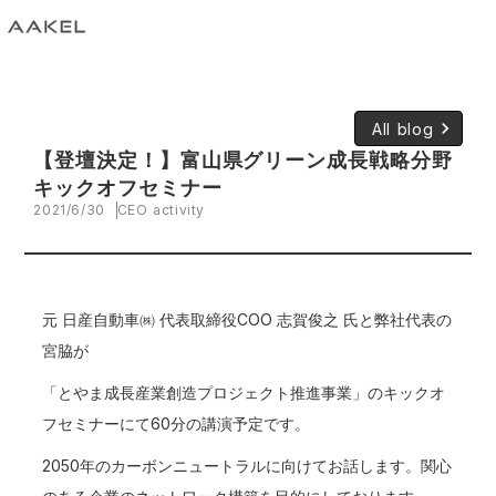
keyboard_arrow_right
All blog
【登壇決定！】富山県グリーン成長戦略分野
キックオフセミナー
2021/6/30
CEO activity
元 日産自動車㈱ 代表取締役COO 志賀俊之 氏と弊社代表の
宮脇が
「とやま成長産業創造プロジェクト推進事業」のキックオ
フセミナーにて60分の講演予定です。
2050年のカーボンニュートラルに向けてお話します。関心