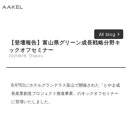
keyboard_arrow_right
All blog
【登壇報告】富山県グリーン成長戦略分野キ
ックオフセミナー
2021/8/15
Topics
8月11日にホテルグランテラス富山で開催された
「とやま成
長産業創造プロジェクト推進事業」
のキックオフセミナー
に登壇いたしました。