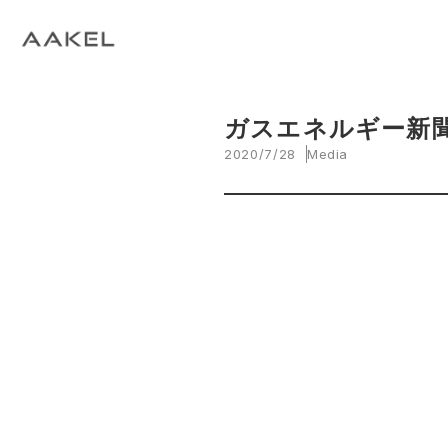
Tech Blog
C
open_in_new
keyboard_arrow_right
keyboard_arrow_right
keyboard_arrow_right
会社概要
All News
ESG
A
N
環
当社エンジニアによる技術関連ブログ
当
keyboard_arrow_right
E
EVスマート充電・運行管理システム
G
arrow_drop_up
EV
keyboard_arrow_right
keyboard_arrow_right
keyboard_arrow_right
ガスエネルギー新
拠点紹介
Media
サステナビリティ関連財務情報
CE
資
脱炭素経営一貫支援サービス
2020/7/28
Media
keyboard_arrow_right
CarbOne トップページ
keyboard_arrow_right
エネルギーコスト削減支援
keyboard_arrow_right
└ 省エネ診断
keyboard_arrow_right
└ 伴走支援
keyboard_arrow_right
環境開示支援
keyboard_arrow_right
└ CDP回答コンサルティング