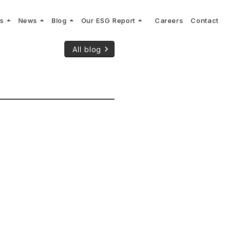
arrow_drop_up
arrow_drop_up
arrow_drop_up
arrow_drop_up
ns
News
Blog
Our ESG Report
Careers
Contact
log
keyboard_arrow_right
keyboard_arrow_right
keyboard_arrow_right
keyboard_arrow_right
プメッセージ
cs
リーグへの参画
Vコンサルタントによる最新の車両技術、業界トレンドなどに関するブログ
keyboard_arrow_right
All blog
コンサルティング
keyboard_arrow_right
sulting
keyboard_arrow_right
ティナビリティ行動指針