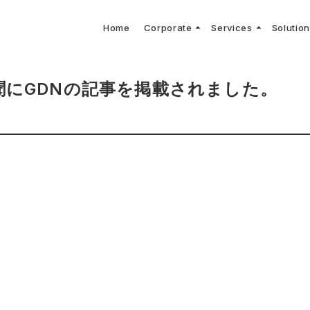
arrow_drop_up
arrow_drop_up
Home
Corporate
Services
Solutio
arbon Neutral Blog
EV B
keyboard_arrow_right
keyboard_arrow_right
keyboard_arrow_right
keyboard_arrow_right
BOUT US
ews Release
境保護活動
トッ
Topi
GX
社CNコンサルタントによる業界動向などに関するブログ
当社E
keyboard_arrow_right
V導入コンサルティング
DX
HG排出量可視化・削減シミュレーション
keyboard_arrow_right
 Consulting
DX Con
keyboard_arrow_right
keyboard_arrow_right
聞にGDNの記事を掲載されました。
O Activities
材調達方針
サス