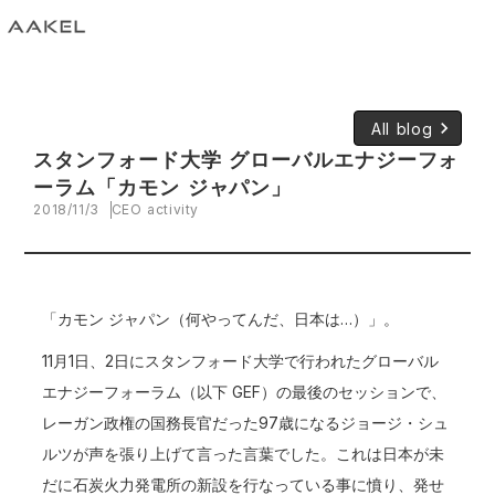
keyboard_arrow_right
All blog
スタンフォード大学 グローバルエナジーフォ
ーラム「カモン ジャパン」
2018/11/3
CEO activity
「カモン ジャパン（何やってんだ、日本は…）」。
11月1日、2日にスタンフォード大学で行われたグローバル
エナジーフォーラム（以下 GEF）の最後のセッションで、
レーガン政権の国務長官だった97歳になるジョージ・シュ
ルツが声を張り上げて言った言葉でした。これは日本が未
だに石炭火力発電所の新設を行なっている事に憤り、発せ