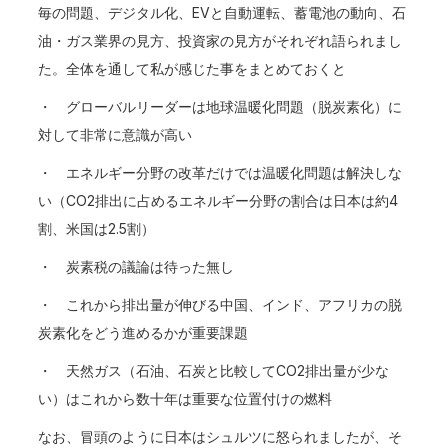
毎の問題、デジタル化、EVと自動運転、蓄電池の動向、石
油・ガス業界の見方、投資家の見方がそれぞれ語られまし
た。全体を通して私が感じた事をまとめておくと
・ グローバルリーダーは地球温暖化問題（脱炭素化）に
対して非常に意識が高い
・ エネルギー分野の改革だけでは温暖化問題は解決しな
い（CO2排出に占めるエネルギー分野の割合は日本は約4
割、米国は2.5割）
・ 炭素税の議論は待った無し
・ これから排出量が伸びる中国、インド、アフリカの脱
炭素化をどう進めるかが重要課題
・ 天然ガス（石油、石炭と比較してCO2排出量が少な
い）はこれから数十年は重要な位置付けの燃料
なお、冒頭のように日本はシュルツに怒られましたが、そ