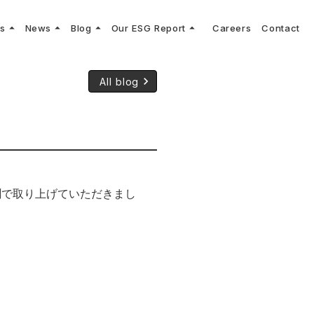
arrow_drop_up
arrow_drop_up
arrow_drop_up
arrow_drop_up
ns
News
Blog
Our ESG Report
Careers
Contact
log
keyboard_arrow_right
keyboard_arrow_right
keyboard_arrow_right
keyboard_arrow_right
プメッセージ
cs
リーグへの参画
Vコンサルタントによる最新の車両技術、業界トレンドなどに関するブログ
コンサルティング
keyboard_arrow_right
keyboard_arrow_right
All blog
sulting
keyboard_arrow_right
ティナビリティ行動指針
！
聞で取り上げていただきまし