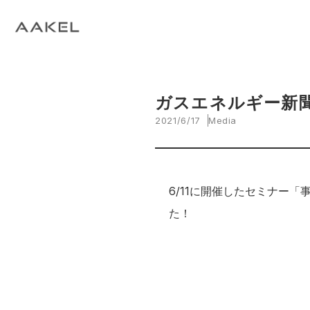
Tech Blog
C
open_in_new
keyboard_arrow_right
keyboard_arrow_right
keyboard_arrow_right
会社概要
All News
ESG
A
N
環
当社エンジニアによる技術関連ブログ
当
keyboard_arrow_right
E
EVスマート充電・運行管理システム
G
arrow_drop_up
EV
keyboard_arrow_right
keyboard_arrow_right
keyboard_arrow_right
拠点紹介
Media
サステナビリティ関連財務情報
CE
資
脱炭素経営一貫支援サービス
ガスエネルギー新
keyboard_arrow_right
CarbOne トップページ
2021/6/17
Media
keyboard_arrow_right
エネルギーコスト削減支援
keyboard_arrow_right
└ 省エネ診断
6/11に開催したセミナー
た！
keyboard_arrow_right
└ 伴走支援
keyboard_arrow_right
環境開示支援
keyboard_arrow_right
└ CDP回答コンサルティング