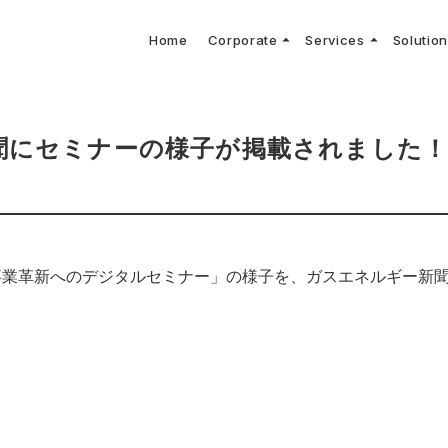
arrow_drop_up
arrow_drop_up
Home
Corporate
Services
Solutio
arbon Neutral Blog
EV B
keyboard_arrow_right
keyboard_arrow_right
keyboard_arrow_right
keyboard_arrow_right
BOUT US
ews Release
境保護活動
トッ
Topi
GX
社CNコンサルタントによる業界動向などに関するブログ
当社E
keyboard_arrow_right
V導入コンサルティング
DX
HG排出量可視化・削減シミュレーション
keyboard_arrow_right
 Consulting
DX Con
keyboard_arrow_right
keyboard_arrow_right
O Activities
材調達方針
サス
聞にセミナーの様子が掲載されました
「事業革新へのデジタルセミナー」の様子を、ガスエネルギー新