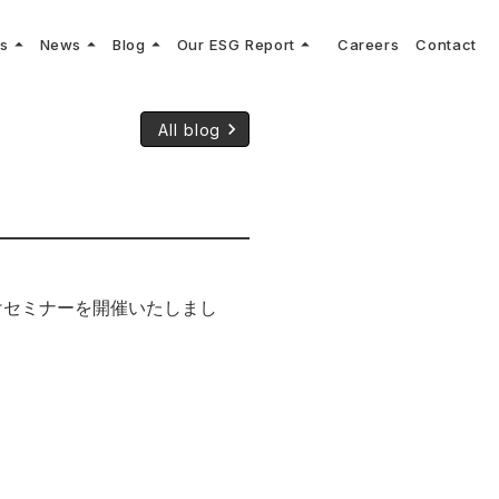
arrow_drop_up
arrow_drop_up
arrow_drop_up
arrow_drop_up
ns
News
Blog
Our ESG Report
Careers
Contact
log
keyboard_arrow_right
keyboard_arrow_right
keyboard_arrow_right
keyboard_arrow_right
プメッセージ
cs
リーグへの参画
Vコンサルタントによる最新の車両技術、業界トレンドなどに関するブログ
コンサルティング
keyboard_arrow_right
keyboard_arrow_right
All blog
sulting
keyboard_arrow_right
ティナビリティ行動指針
けセミナーを開催いたしまし