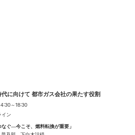
代に向けて 都市ガス会社の果たす役割
:30～18:30
ライン
つなぐ―今こそ、燃料転換が重要」
 普及部 下白木諒様