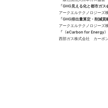
「GHG見える化と都市ガス
アークエルテクノロジーズ株
「GHG排出量算定・削減貢献量
アークエルテクノロジーズ
「〈eCarbon for En
西部ガス株式会社 カーボン