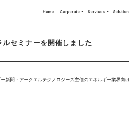
arrow_drop_up
arrow_drop_up
Home
Corporate
Services
Solutio
arbon Neutral Blog
EV B
keyboard_arrow_right
keyboard_arrow_right
keyboard_arrow_right
keyboard_arrow_right
BOUT US
ews Release
境保護活動
トッ
Topi
GX
社CNコンサルタントによる業界動向などに関するブログ
当社E
keyboard_arrow_right
V導入コンサルティング
DX
HG排出量可視化・削減シミュレーション
keyboard_arrow_right
 Consulting
DX Con
keyboard_arrow_right
keyboard_arrow_right
O Activities
材調達方針
サス
ラルセミナーを開催しました
ルギー新聞・アークエルテクノロジーズ主催のエネルギー業界向