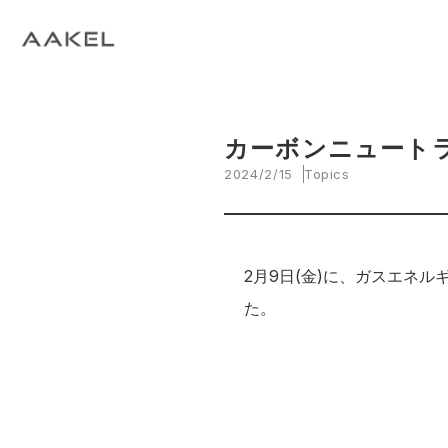
Tech Blog
C
open_in_new
keyboard_arrow_right
keyboard_arrow_right
keyboard_arrow_right
会社概要
All News
ESG
A
N
環
当社エンジニアによる技術関連ブログ
当
keyboard_arrow_right
E
EVスマート充電・運行管理システム
G
arrow_drop_up
EV
keyboard_arrow_right
keyboard_arrow_right
keyboard_arrow_right
拠点紹介
Media
サステナビリティ関連財務情報
CE
資
脱炭素経営一貫支援サービス
カーボンニュート
keyboard_arrow_right
CarbOne トップページ
2024/2/15
Topics
keyboard_arrow_right
エネルギーコスト削減支援
keyboard_arrow_right
└ 省エネ診断
2月9日(金)に、ガスエネ
た。
keyboard_arrow_right
└ 伴走支援
keyboard_arrow_right
環境開示支援
keyboard_arrow_right
└ CDP回答コンサルティング