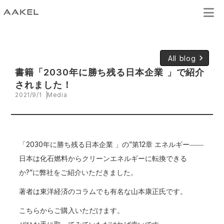
keyboard_arrow_right
All blog
書籍「2030年に勝ち残る日本企業 」で紹介
されました！
2021/9/1
Media
「2030年に勝ち残る日本企業 」の”第12章 エネルギー――
日本は化石燃料からクリーンエネルギーに転換できる
か?”に弊社をご紹介いただきました。
著者は東洋経済のコラムでも有名な山本康正氏です。
こちら
からご購入いただけます。