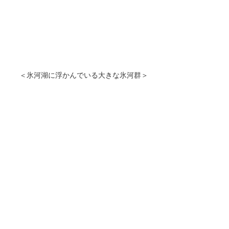
＜氷河湖に浮かんでいる大きな氷河群＞