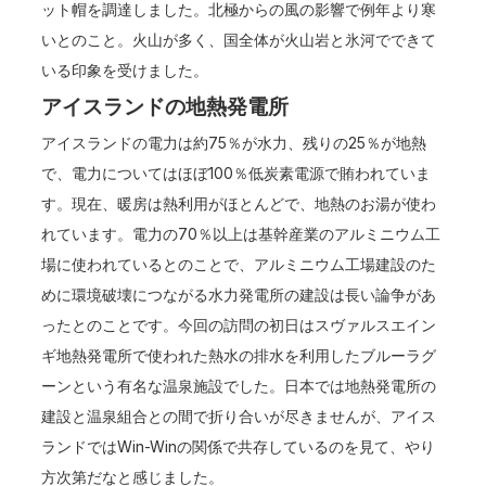
ット帽を調達しました。北極からの風の影響で例年より寒
いとのこと。火山が多く、国全体が火山岩と氷河でできて
いる印象を受けました。
アイスランドの地熱発電所
アイスランドの電力は約75％が水力、残りの25％が地熱
で、電力についてはほぼ100％低炭素電源で賄われていま
す。現在、暖房は熱利用がほとんどで、地熱のお湯が使わ
れています。電力の70％以上は基幹産業のアルミニウム工
場に使われているとのことで、アルミニウム工場建設のた
めに環境破壊につながる水力発電所の建設は長い論争があ
ったとのことです。今回の訪問の初日はスヴァルスエイン
ギ地熱発電所で使われた熱水の排水を利用したブルーラグ
ーンという有名な温泉施設でした。日本では地熱発電所の
建設と温泉組合との間で折り合いが尽きませんが、アイス
ランドではWin-Winの関係で共存しているのを見て、やり
方次第だなと感じました。