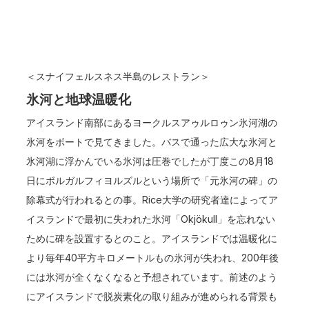
＜スナイフェルスネス半島のレストラン＞
氷河と地球温暖化
アイスランド南部にあるヨークルスアゥルロゥン氷河湖の
氷河をボートで見てきました。バスで通った広大な氷河と
氷河湖に浮かんでいる氷河は圧巻でしたが丁度この8月18
日にボルガルフィヨルズルという場所で「元氷河の碑」の
除幕式が行われるとの事。Rice大学の研究者達によってア
イスランドで最初に失われた氷河「Okjökull」を忘れない
ために碑を設置するとのこと。アイスランドでは温暖化に
より毎年40平方キロメートルもの氷河が失われ、200年後
には氷河が全くなくなると予想されています。前述のよう
にアイスランドで脱炭素化の取り組みが進められる背景も