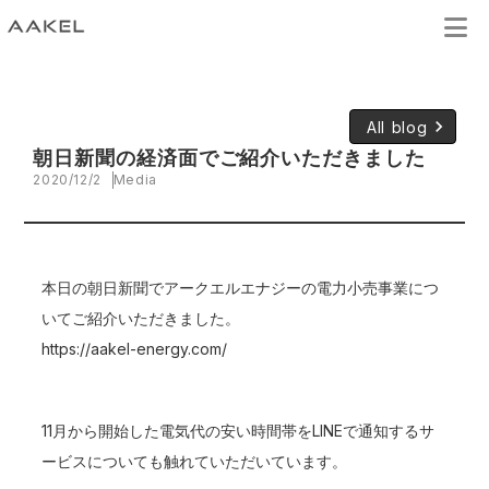
keyboard_arrow_right
All blog
朝日新聞の経済面でご紹介いただきました
2020/12/2
Media
本日の朝日新聞でアークエルエナジーの電力小売事業につ
いてご紹介いただきました。
https://aakel-energy.com/
11月から開始した電気代の安い時間帯をLINEで通知するサ
ービスについても触れていただいています。