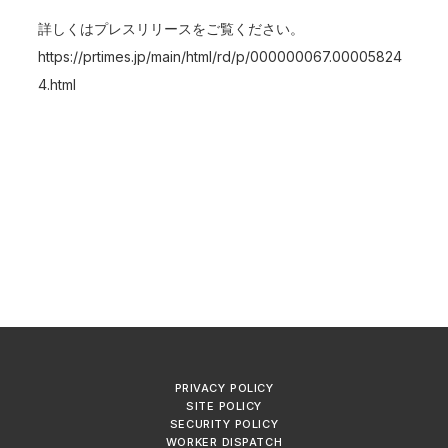
詳しくはプレスリリースをご覧ください。
https://prtimes.jp/main/html/rd/p/000000067.00005824
4.html
PRIVACY POLICY
SITE POLICY
SECURITY POLICY
WORKER DISPATCH