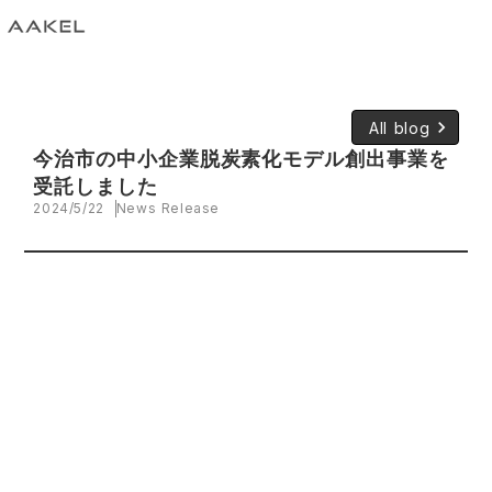
keyboard_arrow_right
All blog
今治市の中小企業脱炭素化モデル創出事業を
受託しました
2024/5/22
News Release