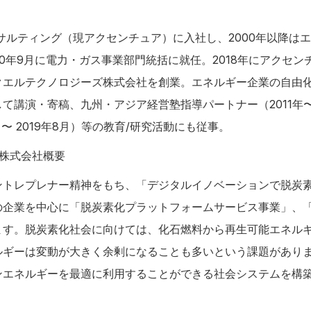
ンサルティング（現アクセンチュア）に入社し、2000年以降は
0年9月に電力・ガス事業部門統括に就任。2018年にアクセンチ
クエルテクノロジーズ株式会社を創業。エネルギー企業の自由
て講演・寄稿、九州・アジア経営塾指導パートナー（2011年
月〜 2019年8月）等の教育/研究活動にも従事。
株式会社概要
ントレプレナー精神をもち、「デジタルイノベーションで脱炭
の企業を中心に「脱炭素化プラットフォームサービス事業」、「
ます。脱炭素化社会に向けては、化石燃料から再生可能エネル
ルギーは変動が大きく余剰になることも多いという課題があり
ンエネルギーを最適に利用することができる社会システムを構