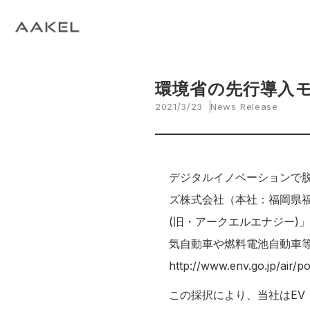
Tech Blog
C
open_in_new
keyboard_arrow_right
keyboard_arrow_right
keyboard_arrow_right
会社概要
All News
ESG
A
N
環
当社エンジニアによる技術関連ブログ
当
keyboard_arrow_right
E
EVスマート充電・運行管理システム
G
arrow_drop_up
EV
keyboard_arrow_right
keyboard_arrow_right
keyboard_arrow_right
環境省の先行導入
拠点紹介
Media
サステナビリティ関連財務情報
CE
資
脱炭素経営一貫支援サービス
2021/3/23
News Release
keyboard_arrow_right
CarbOne トップページ
keyboard_arrow_right
エネルギーコスト削減支援
デジタルイノベーションで脱
keyboard_arrow_right
└ 省エネ診断
ズ株式会社（本社：福岡県
(旧・アークエルエナジー)
keyboard_arrow_right
└ 伴走支援
気自動車や燃料電池自動車
http://www.env.go.jp/air/po
keyboard_arrow_right
環境開示支援
この採択により、当社はEV
keyboard_arrow_right
└ CDP回答コンサルティング