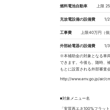
燃料電池自動車
上限 25
充放電設備の設備費
1/2
工事費
上限40万円（個人
外部給電器の設備費
1/3
※本補助金の対象となる車
できます。今後も、随時、
もとに設置される外部審査
http://www.env.go.jp/air/c
■対象メニュー名
「実質再エネ100%フラッ