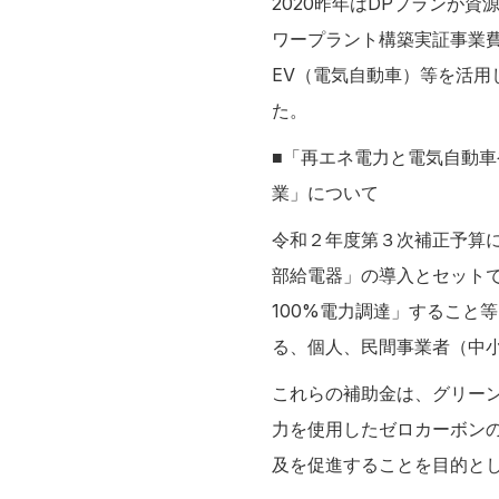
2020昨年はDPプランが
ワープラント構築実証事業
EV（電気自動車）等を活
た。
■「再エネ電力と電気自動
業」について
令和２年度第３次補正予算に
部給電器」の導入とセット
100%電力調達」すること
る、個人、民間事業者（中
これらの補助金は、グリー
力を使用したゼロカーボン
及を促進することを目的と