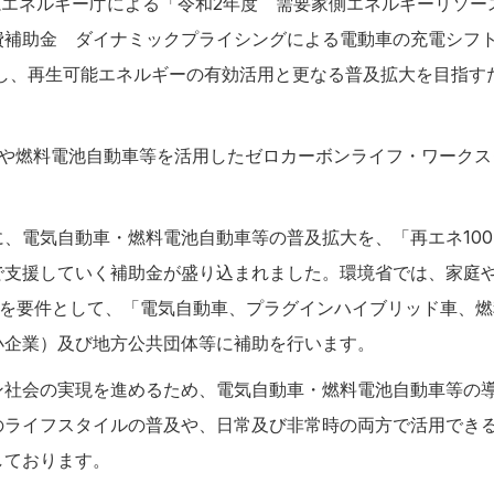
資源エネルギー庁による「令和2年度 需要家側エネルギーリソー
費補助金 ダイナミックプライシングによる電動車の充電シフ
用し、再生可能エネルギーの有効活用と更なる普及拡大を目指す
車や燃料電池自動車等を活用したゼロカーボンライフ・ワークス
、電気自動車・燃料電池自動車等の普及拡大を、「再エネ100
で支援していく補助金が盛り込まれました。環境省では、家庭
等を要件として、「電気自動車、プラグインハイブリッド車、
小企業）及び地方公共団体等に補助を行います。
ン社会の実現を進めるため、電気自動車・燃料電池自動車等の
のライフスタイルの普及や、日常及び非常時の両方で活用できる
しております。