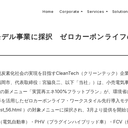
arrow_drop_up
arrow_drop_up
Home
Corporate
Services
Solutio
arbon Neutral Blog
EV B
keyboard_arrow_right
keyboard_arrow_right
keyboard_arrow_right
keyboard_arrow_right
BOUT US
ews Release
境保護活動
トッ
Topi
GX
社CNコンサルタントによる業界動向などに関するブログ
当社E
keyboard_arrow_right
V導入コンサルティング
DX
HG排出量可視化・削減シミュレーション
keyboard_arrow_right
 Consulting
DX Con
keyboard_arrow_right
keyboard_arrow_right
モデル事業に採択 ゼロカーボンライフ
O Activities
材調達方針
サス
炭素化社会の実現を目指すCleanTech（クリーンテック）
福岡市、代表取締役：宮脇良二、以下「当社」）は、小売電気
」の新メニュー「実質再エネ100%フラットプラン」が、環境
等を活用したゼロカーボンライフ・ワークスタイル先行導入モ
st_56.html
）の対象メニューに採択され、3月より提供を開始
（電気自動車）・PHV（プラグインハイブリッド車）・FCV