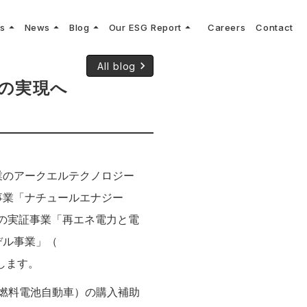
arrow_drop_up
arrow_drop_up
arrow_drop_up
arrow_drop_up
ns
News
Blog
Our ESG Report
Careers
Contact
log
keyboard_arrow_right
keyboard_arrow_right
keyboard_arrow_right
keyboard_arrow_right
プメッセージ
cs
リーグへの参画
Vコンサルタントによる最新の車両技術、業界トレンドなどに関するブログ
keyboard_arrow_right
All blog
コンサルティング
keyboard_arrow_right
sulting
keyboard_arrow_right
の実現へ
ティナビリティ行動指針
企業のアークエルテクノロジー
事業「ナチュールエナジー
省の実証事業「再エネ電力と電
デル事業」（
します。
（燃料電池自動車）の購入補助