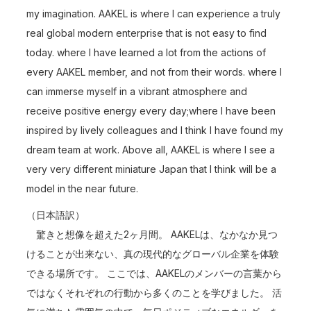
my imagination. AAKEL is where I can experience a truly
real global modern enterprise that is not easy to find
today. where I have learned a lot from the actions of
every AAKEL member, and not from their words. where I
can immerse myself in a vibrant atmosphere and
receive positive energy every day;where I have been
inspired by lively colleagues and I think I have found my
dream team at work. Above all, AAKEL is where I see a
very very different miniature Japan that I think will be a
model in the near future.
（日本語訳）
驚きと想像を超えた2ヶ月間。 AAKELは、なかなか見つ
けることが出来ない、真の現代的なグローバル企業を体験
できる場所です。 ここでは、AAKELのメンバーの言葉から
ではなくそれぞれの行動から多くのことを学びました。 活