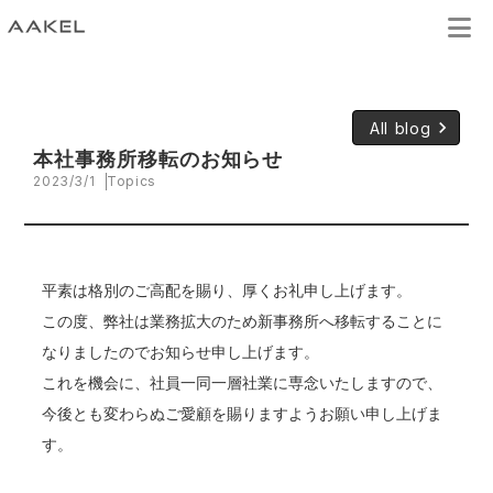
keyboard_arrow_right
All blog
本社事務所移転のお知らせ
2023/3/1
Topics
平素は格別のご高配を賜り、厚くお礼申し上げます。
この度、弊社は業務拡大のため新事務所へ移転することに
なりましたのでお知らせ申し上げます。
これを機会に、社員一同一層社業に専念いたしますので、
今後とも変わらぬご愛顧を賜りますようお願い申し上げま
す。