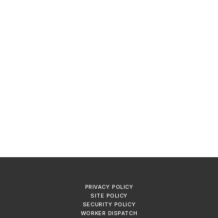
PRIVACY POLICY
SITE POLICY
SECURITY POLICY
WORKER DISPATCH