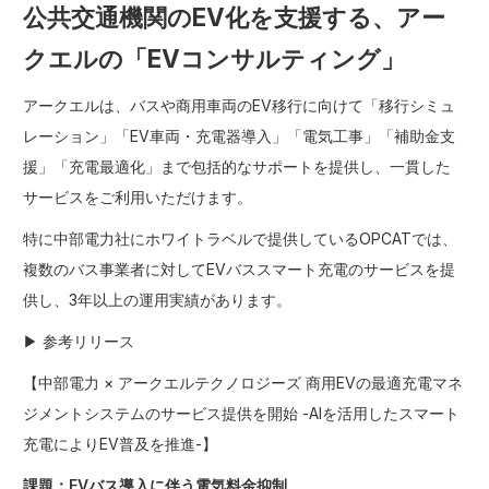
公共交通機関のEV化を支援する、アー
クエルの「EVコンサルティング」
アークエルは、バスや商用車両のEV移行に向けて「移行シミュ
レーション」「EV車両・充電器導入」「電気工事」「補助金支
援」「充電最適化」まで包括的なサポートを提供し、一貫した
サービスをご利用いただけます。
特に中部電力社にホワイトラベルで提供しているOPCATでは、
複数のバス事業者に対してEVバススマート充電のサービスを提
供し、3年以上の運用実績があります。
▶ 参考リリース
【
中部電力 × アークエルテクノロジーズ 商用EVの最適充電マネ
ジメントシステムのサービス提供を開始 -AIを活用したスマート
充電によりEV普及を推進-
】
課題：EVバス導入に伴う電気料金抑制