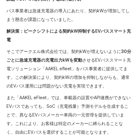
バス事業者は急速充電器の導入にあたり、契約kWが増加してし
まう懸念が課題になっていました。
解決策：ピークシフトによる契約kW抑制するEVバススマート充
電
そこでアークエル株式会社では、契約kWが増えないように
30分
ごとに急速充電器の充電出力kWを変動
させるEVバススマート充
電ソリューション「AAKEL efleet」をバス事業者に提供してま
す。この解決策により、契約kWの増加を抑制しながらも、通常
のEVバス運用には問題がない充電を実現できます。
また「AAKEL eFleet」では、車載器の設置やAPI連携ができない
EVバスであっても、SoC（充電残量）予測モデルを生成するこ
とで、異なるEVバスメーカー車両の一元管理を提供していま
す。これにより、お客様は特定のメーカーに縛られることな
く、自由にEVバスを選択することが可能となります。