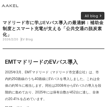
keyboard_arrow_right
All blog
マドリード市に学ぶEVバス導入の最適解：補助金
制度とスマート充電が支える「公共交通の脱炭素
化」
2026/2/20
EV Blog
EMTマドリードのEVバス導入
2025年3月、EMTマドリード（マドリード市交通公社）は、市
内約250路線のうち40路線にEVバスを導入しました。これは全
体の約16％に相当します。同社は2008年からEVバスの導入を段
階的に進めており、2025年には保有台数が452台に達し、全体
の20.41％を占めています。