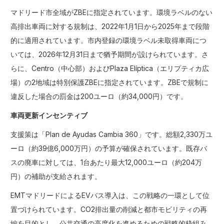
マドリード市全域がZBEに指定されています。環境ラベルのない
高排出車両に対する規制は、2022年1月1日から2025年まで段階
的に適用されています。市内登録の環境ラベル未取得車両につ
いては、2026年12月31日まで猶予期間が設けられています。さ
らに、Centro（中心部）およびPlaza Elíptica（エリプティカ広
場）の2地域は特別保護ZBEに指定されています。ZBEで規制に
違反した場合の罰金は200ユーロ（約34,000円）です。
車両更新インセンティブ
支援策は「Plan de Ayudas Cambia 360」です。総額2,330万ユ
ーロ（約39億6,000万円）の予算が確保されています。既存バ
スの廃車に対しては、1台あたり最大12,000ユーロ（約204万
円）の補助が支給されます。
EMTマドリードによるEVバス導入は、この戦略の一環として位
置づけられています。CO2排出量の削減と都市モビリティの再
編を目的とし、公共交通の高度化を進めるための戦略的枠組み