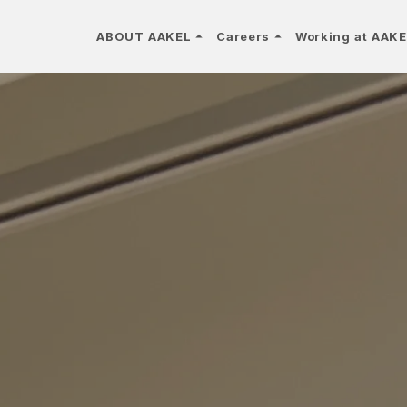
arrow_drop_up
arrow_drop_up
ABOUT AAKEL
Careers
Working at AAK
keyboard_arrow_right
keyboard_arrow_right
社員インタビュー
組織・グループ
keyboard_arrow_right
カルチャー