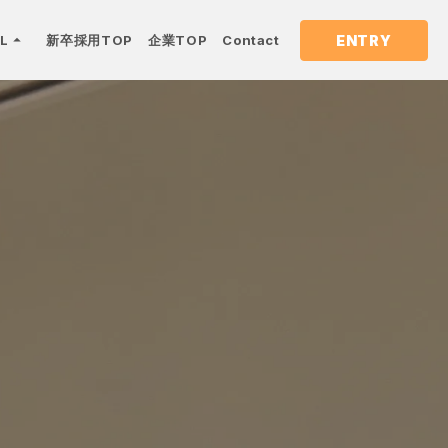
arrow_drop_up
ENTRY
EL
新卒採用TOP
企業TOP
Contact
keyboard_arrow_right
keyboard_arrow_right
keyboard_arrow_right
数字で見るAAKEL