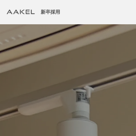
新卒採用
成長支援
働く環境
keyboard_arrow_right
代表メッセージ