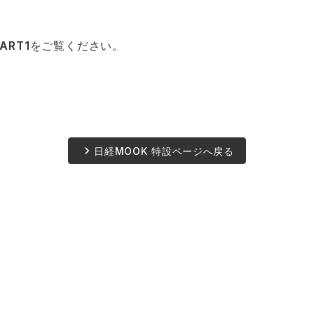
PART1
をご覧ください。
keyboard_arrow_right
日経MOOK 特設ページへ戻る