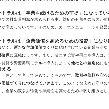
ートラルは「事業を続けるための前提」になってい
体での排出量削減が求められる中、対応の有無そのものが前
クが高まっています。そのため、カーボンニュートラル経営
ートラルは「企業価値を高めるための投資」になり
はなく、
新たな付加価値づくり
に結び付けている企業も少な
材確保
に直結にします。また、省エネ投資や再エネ導入は、
ス開発や資源循環モデルの導入によって
他社との差別化
にも
考える
、一体として考えて進めていくものです。
取引や信頼を守る
や価値づくりにつなげていきます。
このような攻めと守りの
く、企業の競争力強化や持続性を高めるための取り組みとし